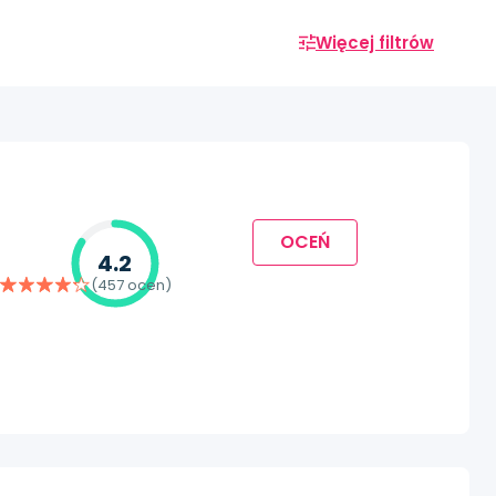
Więcej filtrów
OCEŃ
4.2
(457 ocen)