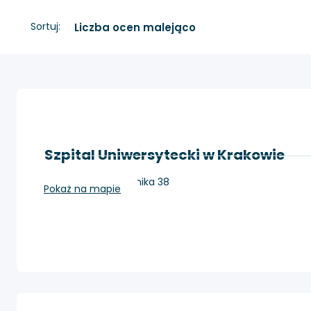
Sortuj:
Szpital Uniwersytecki w Krakowie
Kraków, ul. Kopernika 38
Pokaż na mapie