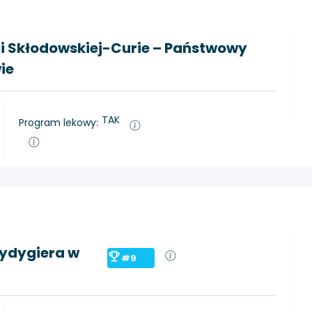
ii Skłodowskiej-Curie – Państwowy
ie
TAK
Program lekowy:
Rydygiera w
#9