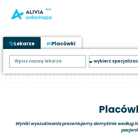
Lekarze
Placówki
Placówk
Wyniki wyszukiwania prezentujemy domyślnie według liczb
pacjent