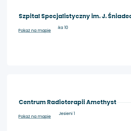
Szpital Specjalistyczny im. J. Śniad
Nowy Sącz, Młyńska 10
Pokaż na mapie
Centrum Radioterapii Amethyst
Kraków, os. Złotej Jesieni 1
Pokaż na mapie