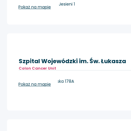
Kraków, os. Złotej Jesieni 1
Pokaż na mapie
Szpital Wojewódzki im. Św. Łukasza
Colon Cancer Unit
Tarnów, ul. Lwowska 178A
Pokaż na mapie