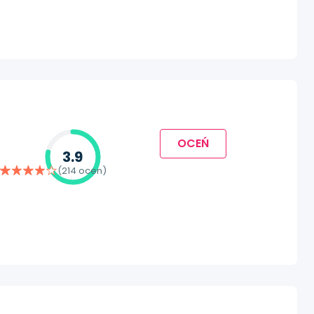
OCEŃ
3.9
(214 ocen)