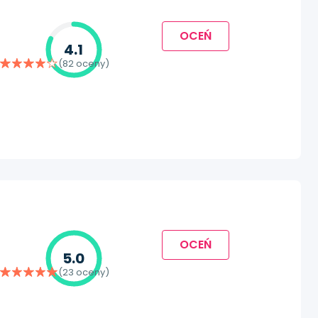
OCEŃ
4.1
(82 oceny)
OCEŃ
5.0
(23 oceny)