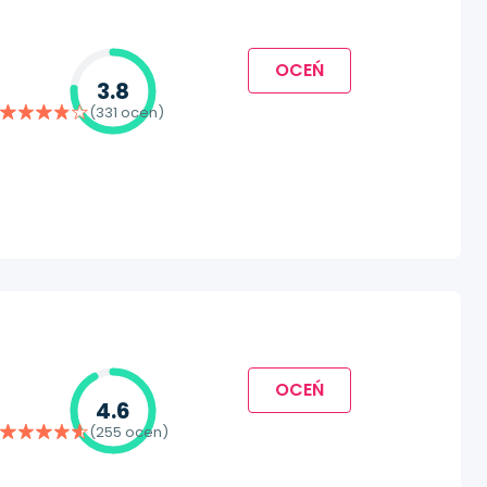
OCEŃ
3.8
(331 ocen)
OCEŃ
4.6
(255 ocen)