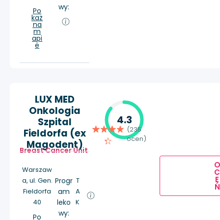
wy:
Po
każ
na
m
api
e
LUX MED
Onkologia
4.3
Szpital
(235
Fieldorfa (ex
ocen)
Magodent)
Breast Cancer Unit
Warszaw
E
a, ul. Gen.
Progr
T
Ń
Fieldorfa
am
A
40
leko
K
wy:
Po