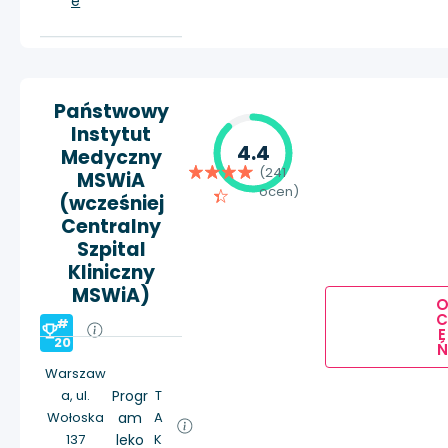
e
Państwowy
Instytut
4.4
Medyczny
(241
MSWiA
ocen)
(wcześniej
Centralny
Szpital
Kliniczny
MSWiA)
#
E
20
Ń
Warszaw
a, ul.
Progr
T
Wołoska
am
A
137
leko
K