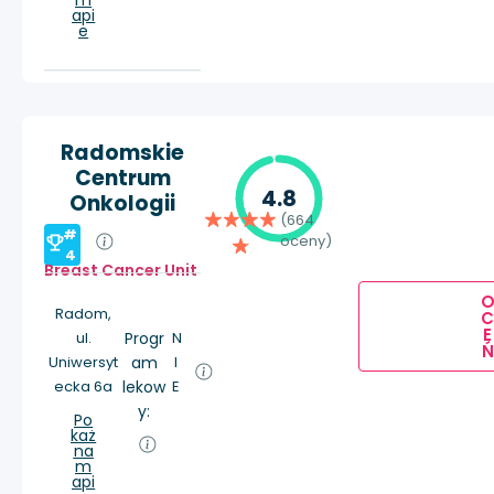
m
api
e
Radomskie
Centrum
4.8
Onkologii
(664
#
oceny)
4
Breast Cancer Unit
Radom,
E
ul.
Progr
N
Ń
Uniwersyt
am
I
ecka 6a
lekow
E
y:
Po
każ
na
m
api