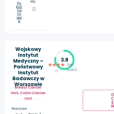
wy:
Po
każ
na
m
api
e
Wojskowy
Instytut
3.9
Medyczny –
(141
Państwowy
ocen)
Instytut
Badawczy w
Warszawie
Breast Cancer
Unit
,
Colon Cancer
Unit
E
Ń
Warszaw