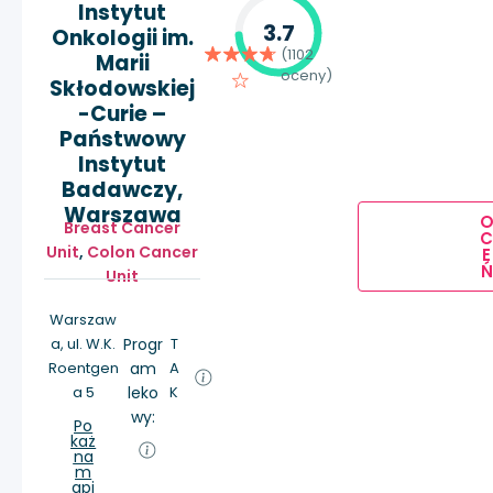
Instytut
3.7
Onkologii im.
(1102
Marii
oceny)
Skłodowskiej
-Curie –
Państwowy
Instytut
Badawczy,
Warszawa
Breast Cancer
Unit
,
Colon Cancer
E
Ń
Unit
Warszaw
a, ul. W.K.
Progr
T
Roentgen
am
A
a 5
leko
K
wy:
Po
każ
na
m
api