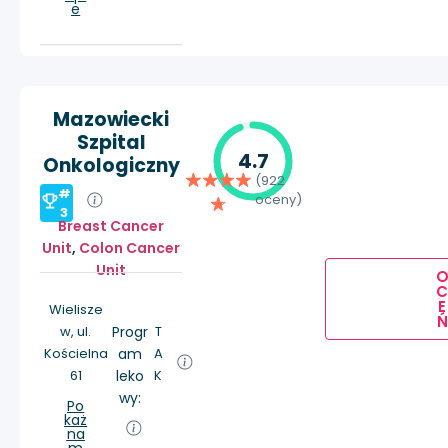
e
Mazowiecki
Szpital
4.7
Onkologiczny
(922
#
oceny)
3
Breast Cancer
Unit
,
Colon Cancer
Unit
E
Wielisze
Ń
w, ul.
Progr
T
Kościelna
am
A
61
leko
K
wy:
Po
każ
na