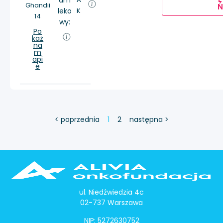
am
Ghandii
Ń
leko
K
14
wy:
Po
każ
na
m
api
e
< poprzednia
1
2
następna >
ul. Niedźwiedzia 4c
02-737 Warszawa
NIP: 5272630752