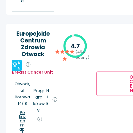
e
Europejskie
Centrum
4.7
Zdrowia
(494
Otwock
oceny)
#
5
Breast Cancer Unit
Otwock,
E
Ń
ul.
Progr
N
Borowa
am
I
14/18
lekow
E
y:
Po
każ
na
m
api