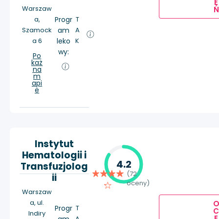
E
Warszaw
Ń
a,
Progr
T
Szamock
am
A
a 6
leko
K
wy:
Po
każ
na
m
api
e
Instytut
Hematologii i
4.2
Transfuzjolog
(72
ii
oceny)
Warszaw
a, ul.
Progr
T
Indiry
E
A