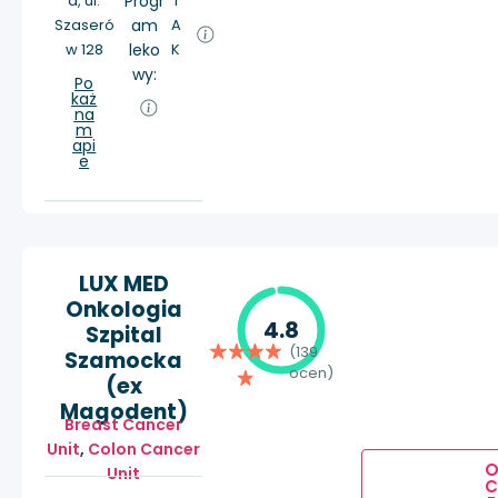
a, ul.
Progr
T
Szaseró
am
A
w 128
leko
K
wy:
Po
każ
na
m
api
e
LUX MED
Onkologia
4.8
Szpital
(139
Szamocka
ocen)
(ex
Magodent)
Breast Cancer
Unit
,
Colon Cancer
Unit