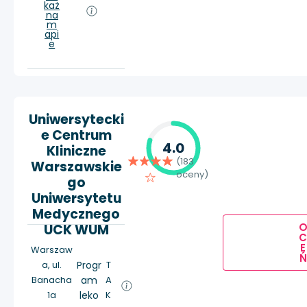
każ
na
m
api
e
Uniwersytecki
e Centrum
4.0
Kliniczne
(183
Warszawskie
oceny)
go
Uniwersytetu
Medycznego
UCK WUM
E
Warszaw
Ń
a, ul.
Progr
T
Banacha
am
A
1a
leko
K