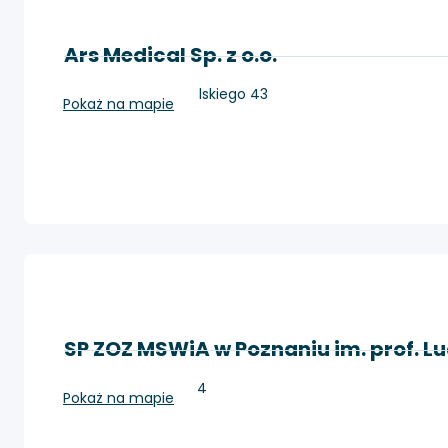
Ars Medical Sp. z o.o.
Piła, Al. Wojska Polskiego 43
Pokaż na mapie
SP ZOZ MSWiA w Poznaniu im. prof. L
Poznań, Dojazd 34
Pokaż na mapie