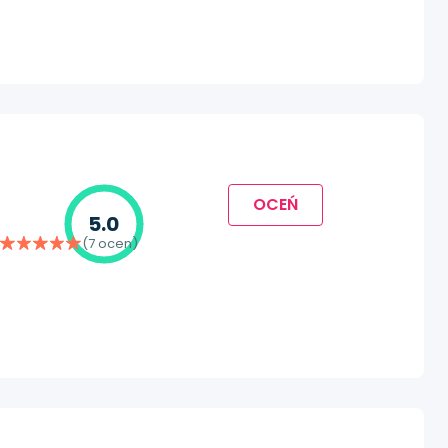
OCEŃ
5.0
(7 ocen)