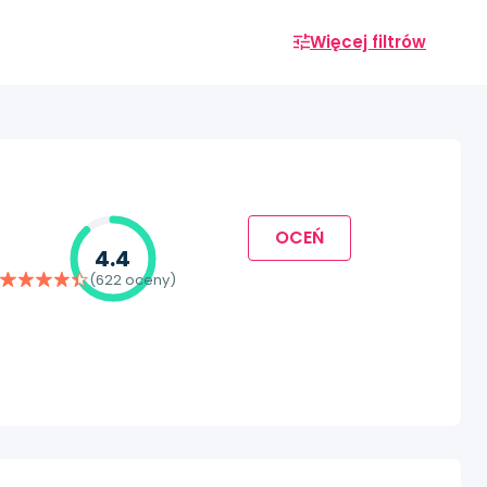
Więcej filtrów
OCEŃ
4.4
(622 oceny)