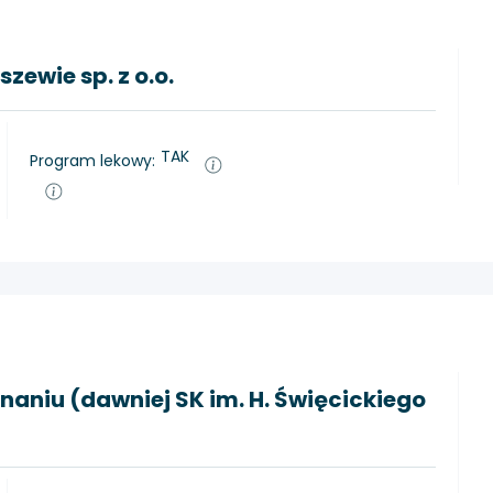
ewie sp. z o.o.
TAK
Program lekowy:
znaniu (dawniej SK im. H. Święcickiego