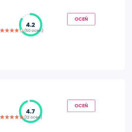
OCEŃ
4.2
(50 ocen)
OCEŃ
4.7
(12 ocen)