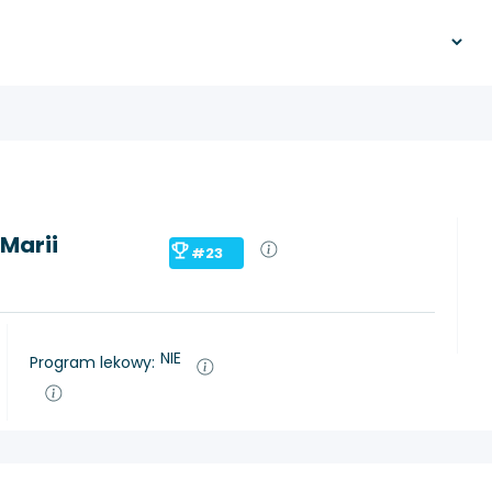
Marii
#23
NIE
Program lekowy: