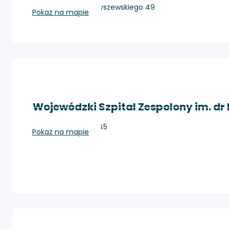
Poznań, ul. Przybyszewskiego 49
Pokaż na mapie
Wojewódzki Szpital Zespolony im. dr
Konin, Szpitalna 45
Pokaż na mapie