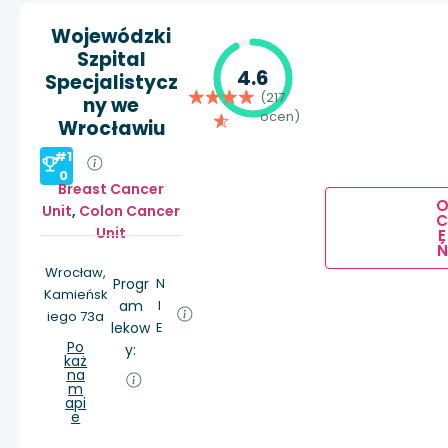
Wojewódzki
Szpital
4.6
Specjalistycz
(217
ny we
ocen)
Wrocławiu
#1
0
Breast Cancer
Unit
,
Colon Cancer
Unit
E
Ń
Wrocław,
Progr
N
Kamieńsk
am
I
iego 73a
lekow
E
Po
y:
każ
na
m
api
e