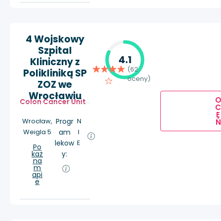
4 Wojskowy
Szpital
4.1
Kliniczny z
(62
Polikliniką SP
oceny)
ZOZ we
Wrocławiu
Colon Cancer Unit
E
Wrocław,
Progr
N
Ń
Weigla 5
am
I
lekow
E
Po
każ
y:
na
m
api
e