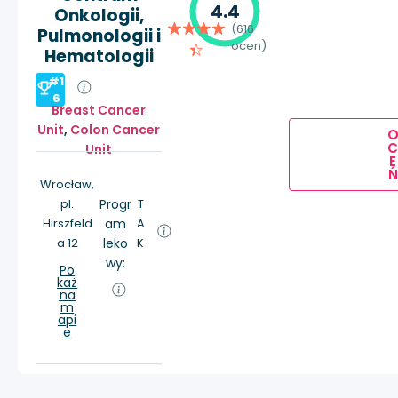
4.4
Onkologii,
(616
Pulmonologii i
ocen)
Hematologii
#1
6
Breast Cancer
Unit
,
Colon Cancer
Unit
E
Ń
Wrocław,
pl.
Progr
T
Hirszfeld
am
A
a 12
leko
K
wy:
Po
każ
na
m
api
e