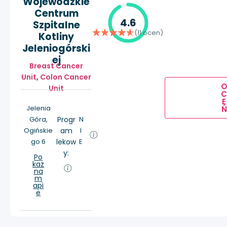
Wojewódzkie
Centrum
4.6
Szpitalne
(11 ocen)
Kotliny
Jeleniogórski
ej
Breast Cancer
Unit
,
Colon Cancer
Unit
E
Jelenia
Ń
Góra,
Progr
N
Ogińskie
am
I
go 6
lekow
E
y:
Po
każ
na
m
api
e