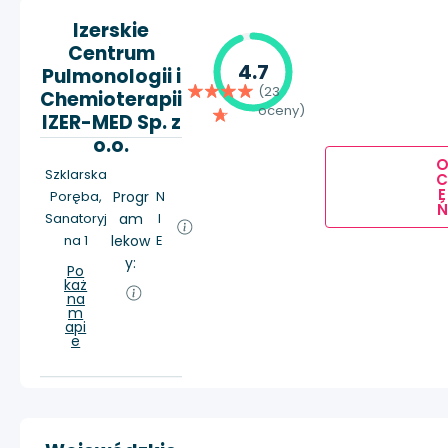
Izerskie
Centrum
4.7
Pulmonologii i
(23
Chemioterapii
oceny)
IZER-MED Sp. z
o.o.
Szklarska
E
Poręba,
Progr
N
Ń
Sanatoryj
am
I
na 1
lekow
E
y:
Po
każ
na
m
api
e