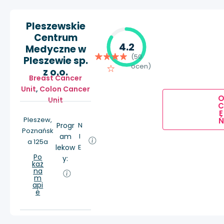
Pleszewskie
Centrum
4.2
Medyczne w
(50
Pleszewie sp.
ocen)
z o.o.
Breast Cancer
Unit
,
Colon Cancer
Unit
E
Pleszew,
Ń
Progr
N
Poznańsk
am
I
a 125a
lekow
E
Po
y:
każ
na
m
api
e