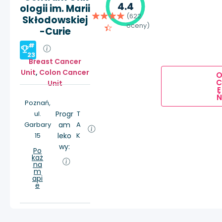
4.4
ologii im. Marii
(622
Skłodowskiej
oceny)
-Curie
#
23
Breast Cancer
Unit
,
Colon Cancer
Unit
E
Ń
Poznań,
ul.
Progr
T
Garbary
am
A
15
leko
K
wy:
Po
każ
na
m
api
e