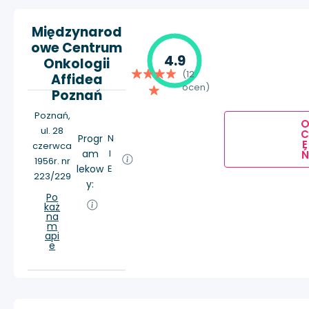
Międzynarod
owe Centrum
4.9
Onkologii
(12
Affidea
ocen)
Poznań
Poznań,
ul. 28
Progr
N
E
czerwca
am
I
Ń
1956r. nr
lekow
E
223/229
y:
Po
każ
na
m
api
e