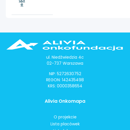
api
e
ul. Niedźwiedzia 4c
02-737 Warszawa
NIP: 5272630752
REGON: 142435498
KRS: 0000358654
Alivia Onkomapa
O projekcie
Lista placówek