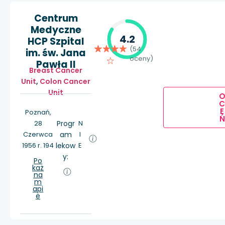
Centrum
Medyczne
4.2
HCP Szpital
(54
im. św. Jana
oceny)
Pawła II
Breast Cancer
Unit
,
Colon Cancer
Unit
E
Poznań,
Ń
28
Progr
N
Czerwca
am
I
1956 r. 194
lekow
E
y:
Po
każ
na
m
api
e