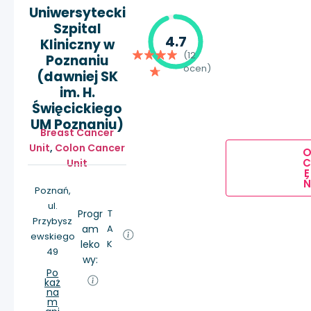
Uniwersytecki
Szpital
4.7
Kliniczny w
(12
Poznaniu
ocen)
(dawniej SK
im. H.
Święcickiego
UM Poznaniu)
Breast Cancer
Unit
,
Colon Cancer
Unit
E
Ń
Poznań,
ul.
Progr
T
Przybysz
am
A
ewskiego
leko
K
49
wy:
Po
każ
na
m