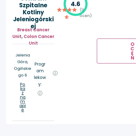
4.6
Szpitalne
(11
Kotliny
ocen)
Jeleniogórski
ej
Breast Cancer
Unit
,
Colon Cancer
Unit
O
C
E
Jelenia
Ń
Góra,
Progr
Ogińskie
am
go 6
lekow
y:
Po
ka
ż
na
m
api
e