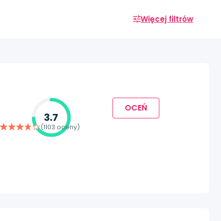
Więcej filtrów
OCEŃ
3.7
(1103 oceny)