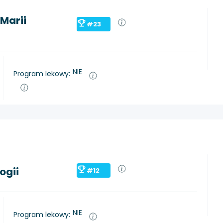
Marii
#23
NIE
Program lekowy:
ogii
#12
NIE
Program lekowy: