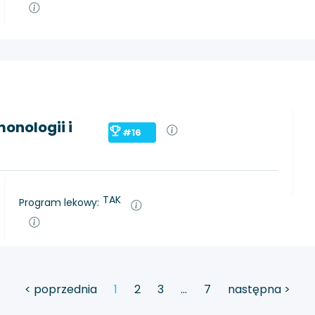
onologii i
#16
TAK
Program lekowy:
< poprzednia
1
2
3
…
7
następna >