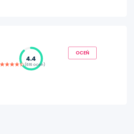
OCEŃ
4.4
(616 ocen)