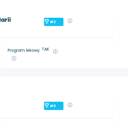
arii
#2
TAK
Program lekowy:
#3