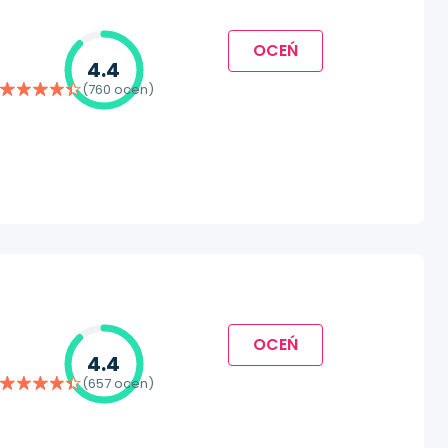
OCEŃ
4.4
(760 ocen)
OCEŃ
4.4
(657 ocen)