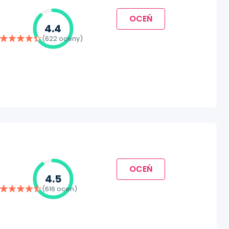
OCEŃ
4.4
(622 oceny)
OCEŃ
4.5
(616 ocen)