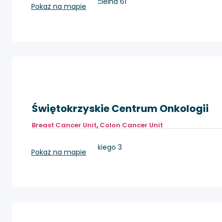
Wieliszew, ul. Kościelna 61
Pokaż na mapie
Świętokrzyskie Centrum Onkologii
Breast Cancer Unit
,
Colon Cancer Unit
Kielce, ul. Artwińskiego 3
Pokaż na mapie