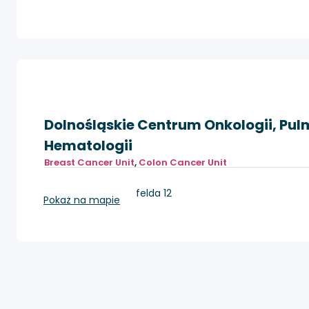
Dolnośląskie Centrum Onkologii, Pulm
Hematologii
Breast Cancer Unit
,
Colon Cancer Unit
Wrocław, pl. Hirszfelda 12
Pokaż na mapie