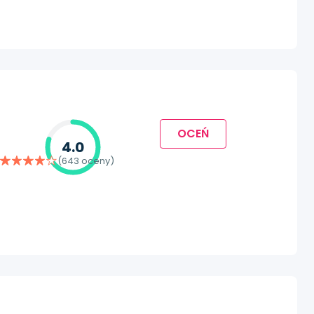
OCEŃ
4.0
(643 oceny)