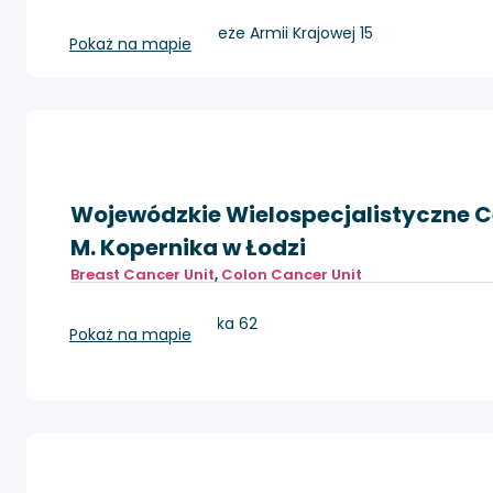
Gliwice, ul. Wybrzeże Armii Krajowej 15
Pokaż na mapie
Wojewódzkie Wielospecjalistyczne Ce
M. Kopernika w Łodzi
Breast Cancer Unit
,
Colon Cancer Unit
Łódź, ul. Pabianicka 62
Pokaż na mapie