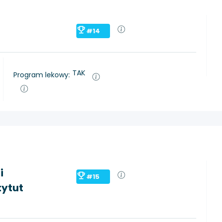
#14
TAK
Program lekowy:
i
#15
tytut