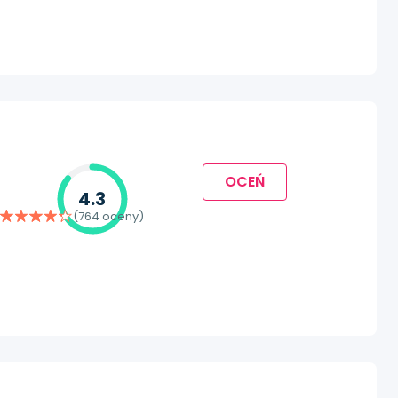
OCEŃ
4.3
(764 oceny)