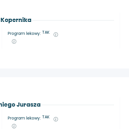
. Kopernika
TAK
Program lekowy:
oniego Jurasza
TAK
Program lekowy: