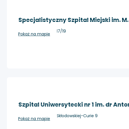
Specjalistyczny Szpital Miejski im. M
Toruń, Batorego 17/19
Pokaż na mapie
Szpital Uniwersytecki nr 1 im. dr Ant
Bydgoszcz, Marii Skłodowskiej-Curie 9
Pokaż na mapie