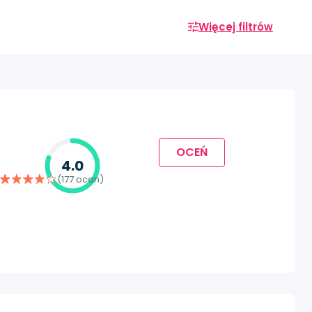
Więcej filtrów
OCEŃ
4.0
(177 ocen)