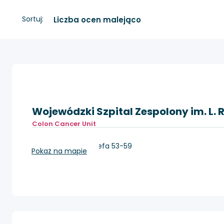
Sortuj:
Wojewódzki Szpital Zespolony im. L. 
Colon Cancer Unit
Toruń, ul. św. Józefa 53-59
Pokaż na mapie