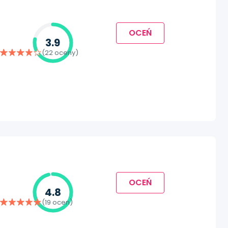
OCEŃ
3.9
(22 oceny)
OCEŃ
4.8
(19 ocen)