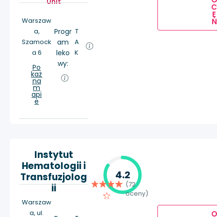
Unit
E
Warszaw
Ń
a,
Progr
T
Szamock
am
A
a 6
leko
K
wy:
Po
każ
na
m
api
e
Instytut
Hematologii i
4.2
Transfuzjolog
(72
ii
oceny)
Warszaw
a, ul.