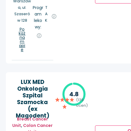
Warszaw
a, ul.
Progr
T
Szaseró
am
A
w 128
leko
K
wy:
Po
każ
na
m
api
e
LUX MED
Onkologia
4.8
Szpital
(139
Szamocka
ocen)
(ex
Magodent)
Breast Cancer
Unit
,
Colon Cancer