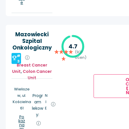
e
Mazowiecki
Szpital
4.7
Onkologiczny
(921
#
ocen)
3
Breast Cancer
Unit
,
Colon Cancer
Unit
E
Wielisze
Ń
w, ul.
Progr
N
Kościelna
am
I
61
lekow
E
y:
Po
każ
na