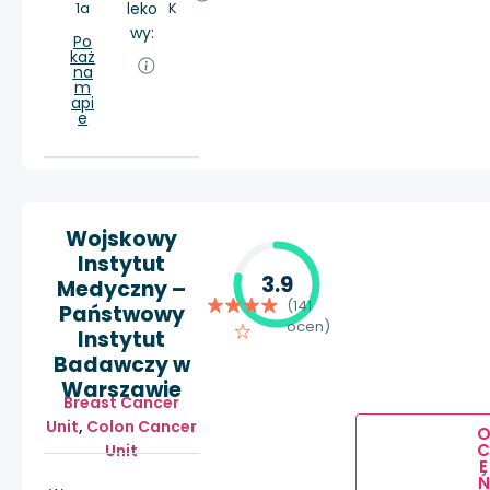
1a
leko
K
wy:
Po
każ
na
m
api
e
Wojskowy
Instytut
3.9
Medyczny –
(141
Państwowy
ocen)
Instytut
Badawczy w
Warszawie
Breast Cancer
Unit
,
Colon Cancer
Unit
E
Ń