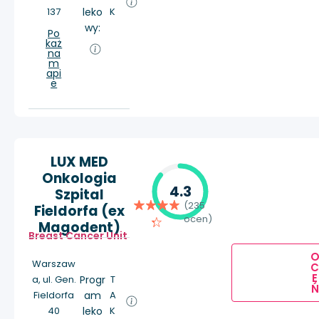
137
leko
K
wy:
Po
każ
na
m
api
e
LUX MED
Onkologia
4.3
Szpital
(235
Fieldorfa (ex
ocen)
Magodent)
Breast Cancer Unit
Warszaw
E
a, ul. Gen.
Progr
T
Ń
Fieldorfa
am
A
40
leko
K