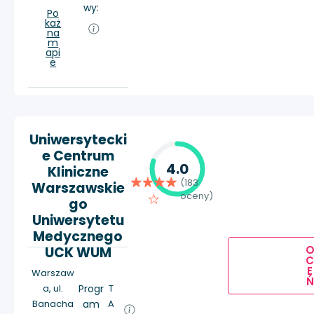
wy:
Po
każ
na
m
api
e
Uniwersytecki
e Centrum
4.0
Kliniczne
(183
Warszawskie
oceny)
go
Uniwersytetu
Medycznego
UCK WUM
E
Warszaw
Ń
a, ul.
Progr
T
Banacha
am
A