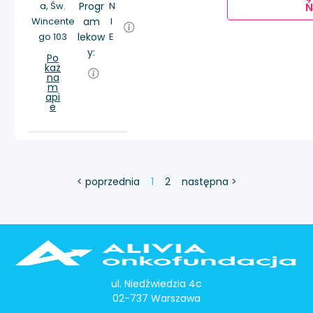
a, Św.
Progr
N
Ń
Wincente
am
I
go 103
lekow
E
y:
Po
każ
na
m
api
e
< poprzednia
1
2
następna >
ul. Niedźwiedzia 4c
02-737 Warszawa