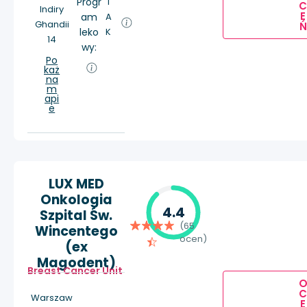
Progr
T
Indiry
E
am
A
Ghandii
Ń
leko
K
14
wy:
Po
każ
na
m
api
e
LUX MED
Onkologia
4.4
Szpital Św.
(65
Wincentego
ocen)
(ex
Magodent)
Breast Cancer Unit
Warszaw
E