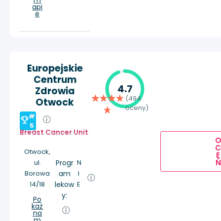
m
api
e
Europejskie
Centrum
4.7
Zdrowia
(494
Otwock
oceny)
#
5
Breast Cancer Unit
Otwock,
E
Ń
ul.
Progr
N
Borowa
am
I
14/18
lekow
E
y:
Po
każ
na
m