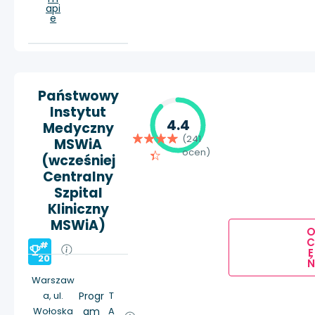
api
e
Państwowy
Instytut
4.4
Medyczny
(241
MSWiA
ocen)
(wcześniej
Centralny
Szpital
Kliniczny
MSWiA)
#
E
20
Ń
Warszaw
a, ul.
Progr
T
Wołoska
am
A