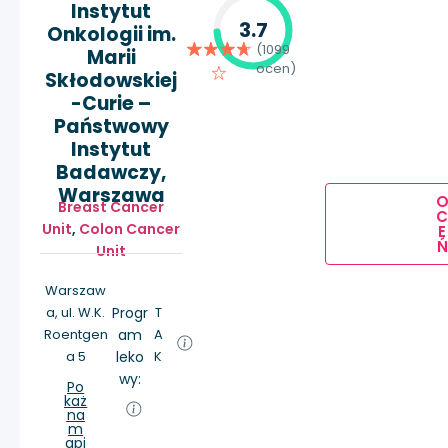
Instytut
3.7
Onkologii im.
(1099
Marii
ocen)
Skłodowskiej
-Curie –
Państwowy
Instytut
Badawczy,
Warszawa
Breast Cancer
Unit
,
Colon Cancer
E
Ń
Unit
Warszaw
a, ul. W.K.
Progr
T
Roentgen
am
A
a 5
leko
K
wy:
Po
każ
na
m
api