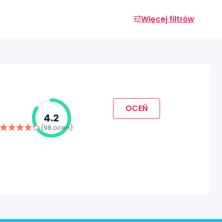
Więcej filtrów
OCEŃ
4.2
(98 ocen)