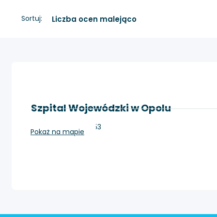
Sortuj:
Szpital Wojewódzki w Opolu
Opole, Kośnego 53
Pokaż na mapie