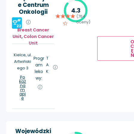
e Centrum
4.3
Onkologii
(764
#
oceny)
22
Breast Cancer
Unit
,
Colon Cancer
Unit
E
Ń
Kielce, ul.
Progr
T
Artwiński
am
A
ego 3
leko
K
Po
wy:
każ
na
m
api
e
Wojewódzki