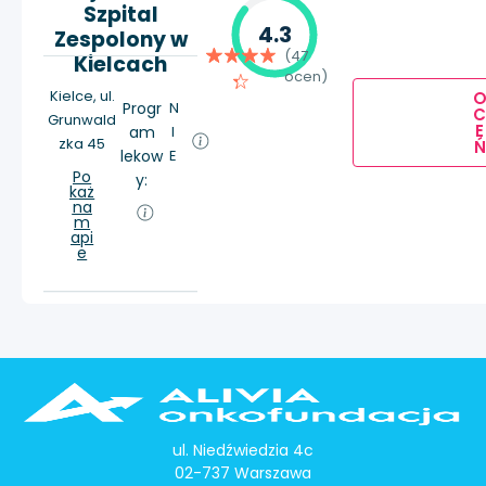
Szpital
4.3
Zespolony w
(47
Kielcach
ocen)
Kielce, ul.
Progr
N
Grunwald
E
am
I
zka 45
Ń
lekow
E
Po
y:
każ
na
m
api
e
ul. Niedźwiedzia 4c
02-737 Warszawa