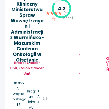
Kliniczny
4.2
Ministerstwa
(331
Spraw
ocen)
Wewnętrznyc
h i
Administracji
z Warmińsko-
Mazurskim
Centrum
Onkologii w
Olsztynie
Breast Cancer
E
Unit
,
Colon Cancer
Ń
Unit
Olsztyn,
Al.
Progr
T
Wojska
am
A
Polskiego
leko
K
37
wy: