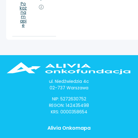
Po
każ
na
m
api
e
ul. Niedźwiedzia 4c
02-737 Warszawa
NIP: 5272630752
REGON: 142435498
KRS: 0000358654
Alivia Onkomapa