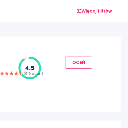
Więcej filtrów
OCEŃ
4.5
(616 ocen)