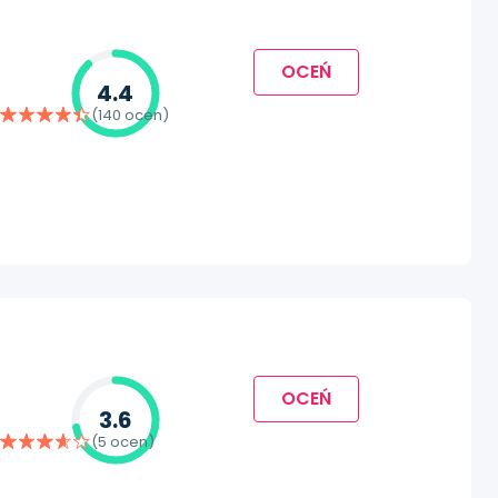
OCEŃ
4.4
(140 ocen)
OCEŃ
3.6
(5 ocen)