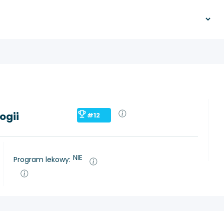
ogii
#12
NIE
Program lekowy: