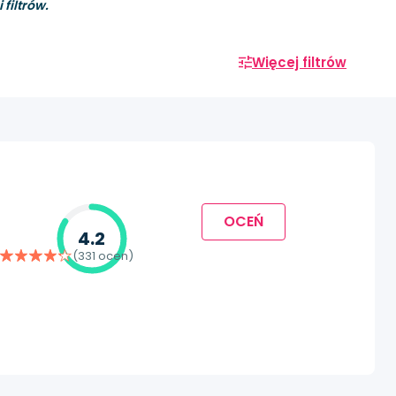
filtrów.
Więcej filtrów
OCEŃ
4.2
(331 ocen)