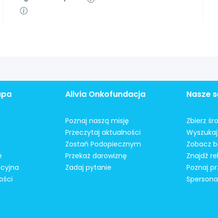
apa
Alivia Onkofundacja
Nasze s
Poznaj naszą misję
Zbierz śr
Przeczytaj aktualności
Wyszukaj 
Zostań Podopiecznym
Zobacz b
e
Przekaż darowiznę
Znajdź r
acyjna
Zadaj pytanie
Poznaj pr
ości
Spersonal