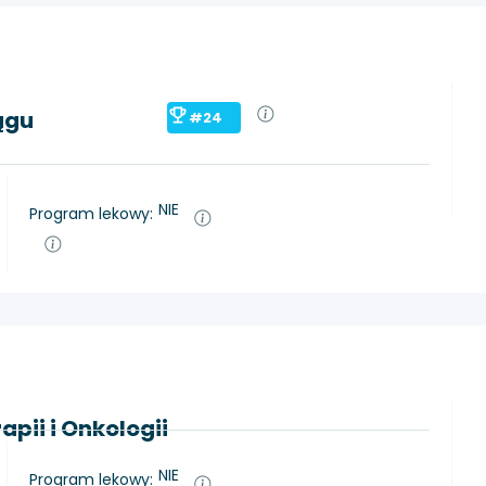
ągu
#24
NIE
Program lekowy:
pii i Onkologii
NIE
Program lekowy: