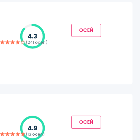
OCEŃ
4.3
(241 ocen)
OCEŃ
4.9
(13 ocen)