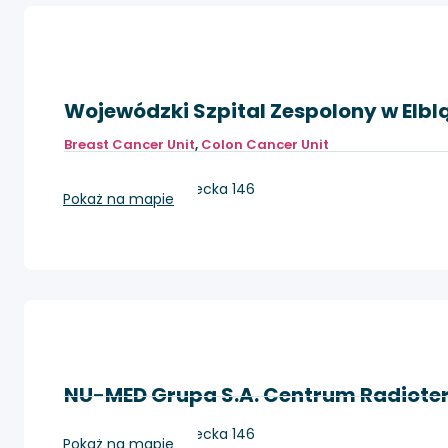
Wojewódzki Szpital Zespolony w Elbl
Breast Cancer Unit
,
Colon Cancer Unit
Elbląg, ul. Królewiecka 146
Pokaż na mapie
NU-MED Grupa S.A. Centrum Radiotera
Elbląg, ul. Królewiecka 146
Pokaż na mapie