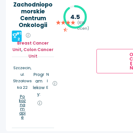
Zachodniopo
morskie
4.5
Centrum
(616
Onkologii
ocen)
#1
2
Breast Cancer
Unit
,
Colon Cancer
Unit
E
Ń
Szczecin,
ul.
Progr
N
Strzałows
am
I
ka 22
lekow
E
y:
Po
każ
na
m
api
e