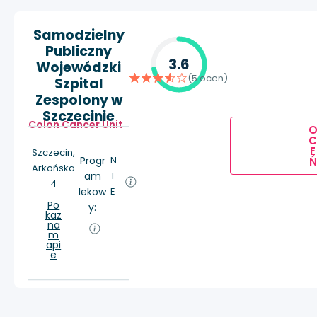
Samodzielny
Publiczny
3.6
Wojewódzki
(5 ocen)
Szpital
Zespolony w
Szczecinie
Colon Cancer Unit
E
Szczecin,
Progr
N
Ń
Arkońska
am
I
4
lekow
E
Po
y:
każ
na
m
api
e