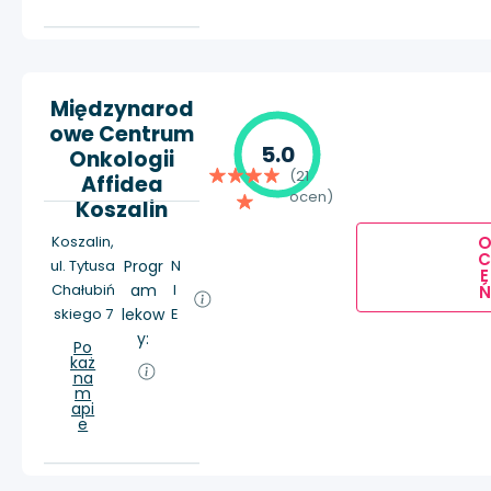
Międzynarod
owe Centrum
5.0
Onkologii
(21
Affidea
ocen)
Koszalin
Koszalin,
ul. Tytusa
Progr
N
E
Chałubiń
am
I
Ń
skiego 7
lekow
E
y:
Po
każ
na
m
api
e