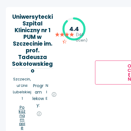
Uniwersytecki
Szpital
4.4
Kliniczny nr 1
(140
PUM w
ocen)
Szczecinie im.
prof.
Tadeusza
Sokołowskieg
o
E
Ń
Szczecin,
ul Unii
Progr
N
Lubelskiej
am
I
1
lekow
E
y:
Po
każ
na
m
api
e