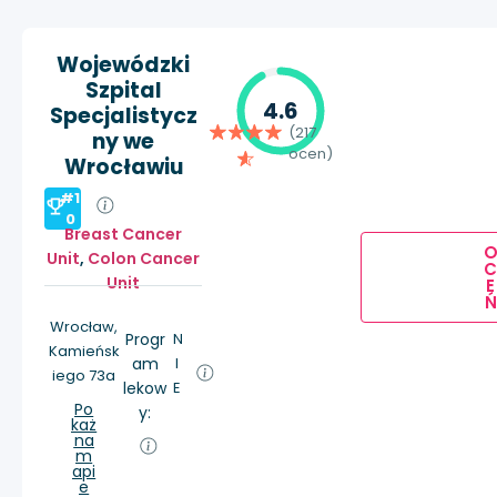
Wojewódzki
Szpital
4.6
Specjalistycz
(217
ny we
ocen)
Wrocławiu
#1
0
Breast Cancer
Unit
,
Colon Cancer
Unit
E
Ń
Wrocław,
Progr
N
Kamieńsk
am
I
iego 73a
lekow
E
Po
y:
każ
na
m
api
e