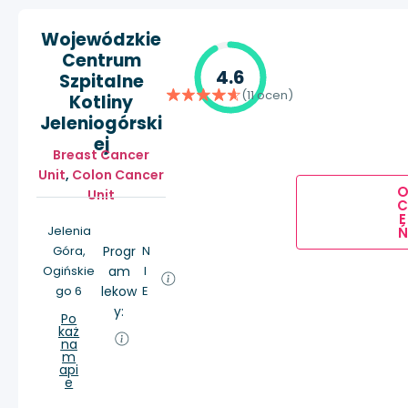
Wojewódzkie
Centrum
4.6
Szpitalne
(11 ocen)
Kotliny
Jeleniogórski
ej
Breast Cancer
Unit
,
Colon Cancer
Unit
E
Jelenia
Ń
Góra,
Progr
N
Ogińskie
am
I
go 6
lekow
E
y:
Po
każ
na
m
api
e