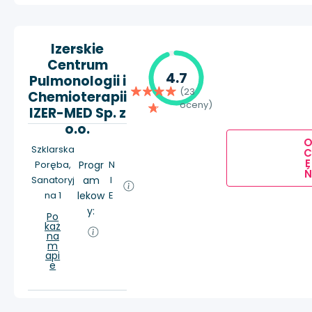
Izerskie
Centrum
4.7
Pulmonologii i
(23
Chemioterapii
oceny)
IZER-MED Sp. z
o.o.
Szklarska
E
Poręba,
Progr
N
Ń
Sanatoryj
am
I
na 1
lekow
E
y:
Po
każ
na
m
api
e