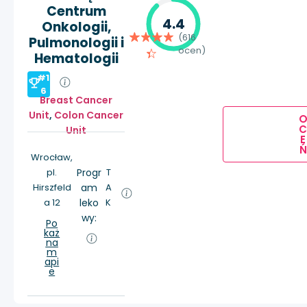
Centrum
4.4
Onkologii,
(616
Pulmonologii i
ocen)
Hematologii
#1
6
Breast Cancer
Unit
,
Colon Cancer
Unit
E
Ń
Wrocław,
pl.
Progr
T
Hirszfeld
am
A
a 12
leko
K
wy:
Po
każ
na
m
api
e