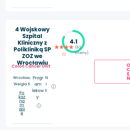
4 Wojskowy
Szpital
4.1
Kliniczny z
(62
Polikliniką SP
oceny)
ZOZ we
Wrocławiu
Colon Cancer Unit
E
Wrocław,
Progr
N
Ń
Weigla 5
am
I
lekow
E
Po
każ
y:
na
m
api
e