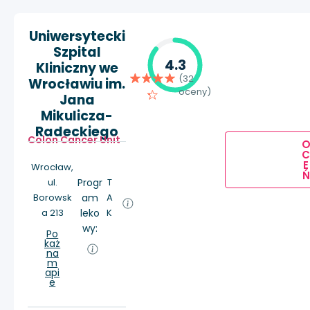
Uniwersytecki
Szpital
4.3
Kliniczny we
(32
Wrocławiu im.
oceny)
Jana
Mikulicza-
Radeckiego
Colon Cancer Unit
E
Wrocław,
Ń
ul.
Progr
T
Borowsk
am
A
a 213
leko
K
wy:
Po
każ
na
m
api
e