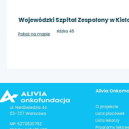
Wojewódzki Szpital Zespolony w Kie
Kielce, ul. Grunwaldzka 45
Pokaż na mapie
Alivia Onkom
O projekcie
ul. Niedźwiedzia 4c
02-737 Warszawa
Lista placówek
Lista lekarzy
NIP: 5272630752
Programy lekow