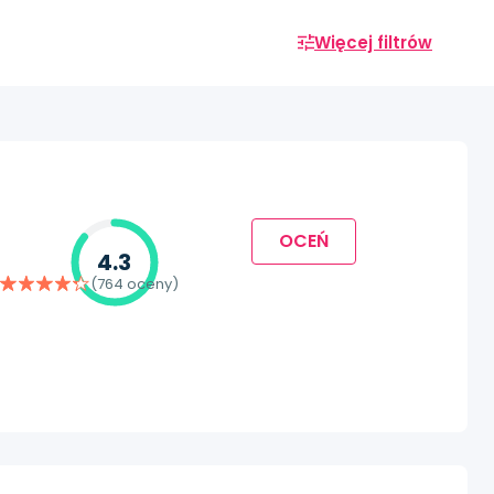
Więcej filtrów
OCEŃ
4.3
(764 oceny)