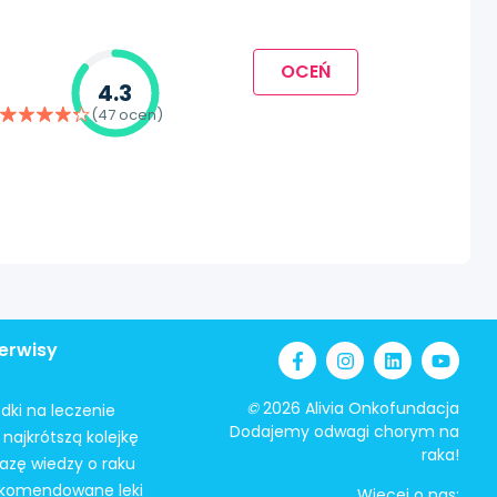
OCEŃ
4.3
(47 ocen)
erwisy
©
2026 Alivia Onkofundacja
odki na leczenie
Dodajemy odwagi chorym na
najkrótszą kolejkę
raka!
azę wiedzy o raku
ekomendowane leki
Więcej o nas: