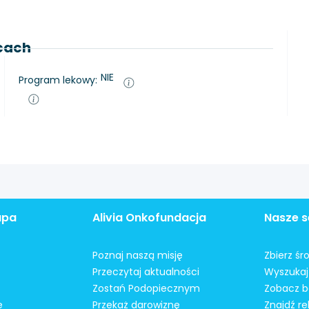
lcach
NIE
Program lekowy:
apa
Alivia Onkofundacja
Nasze s
Poznaj naszą misję
Zbierz śr
Przeczytaj aktualności
Wyszukaj 
Zostań Podopiecznym
Zobacz b
e
Przekaż darowiznę
Znajdź r