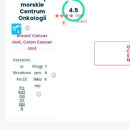
morskie
4.5
Centrum
(616
Onkologii
ocen)
#1
2
Breast Cancer
Unit
,
Colon Cancer
Unit
E
Ń
Szczecin,
ul.
Progr
T
Strzałows
am
A
ka 22
leko
K
wy:
Po
każ
na
m
api
e