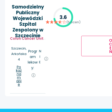
Samodzielny
Publiczny
3.6
Wojewódzki
(5 ocen)
Szpital
Zespolony w
Szczecinie
Colon Cancer Unit
E
Szczecin,
Progr
N
Ń
Arkońska
am
I
4
lekow
E
Po
y:
każ
na
m
api
e