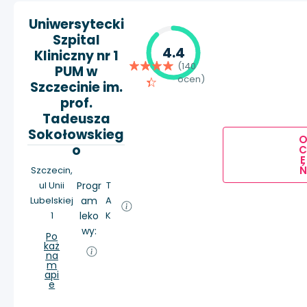
Uniwersytecki
Szpital
4.4
Kliniczny nr 1
(140
PUM w
ocen)
Szczecinie im.
prof.
Tadeusza
Sokołowskieg
o
E
Ń
Szczecin,
ul Unii
Progr
T
Lubelskiej
am
A
1
leko
K
wy:
Po
każ
na
m
api
e