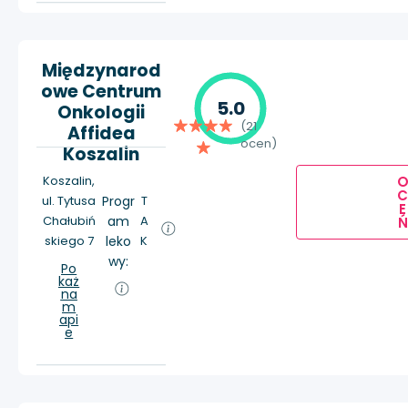
Międzynarod
owe Centrum
5.0
Onkologii
(21
Affidea
ocen)
Koszalin
Koszalin,
ul. Tytusa
Progr
T
E
Chałubiń
am
A
Ń
skiego 7
leko
K
wy:
Po
każ
na
m
api
e