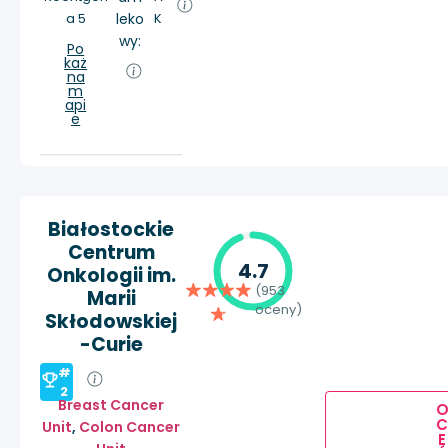
a 5
leko
K
wy:
Po
każ
na
m
api
e
Białostockie
Centrum
4.7
Onkologii im.
(953
Marii
oceny)
Skłodowskiej
-Curie
#
2
Breast Cancer
Unit
,
Colon Cancer
E