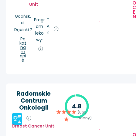
Unit
E
Ń
Gdańsk,
Progr
T
ul.
am
A
Dębinki 7
leko
K
Po
wy:
każ
na
m
api
e
Radomskie
Centrum
4.8
Onkologii
(663
#
oceny)
4
Breast Cancer Unit