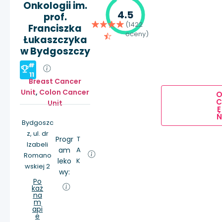
Onkologii im.
4.5
prof.
(1422
Franciszka
oceny)
Łukaszczyka
w Bydgoszczy
#
11
Breast Cancer
Unit
,
Colon Cancer
Unit
E
Ń
Bydgoszc
z, ul. dr
Progr
T
Izabeli
am
A
Romano
leko
K
wskiej 2
wy:
Po
każ
na
m
api
e