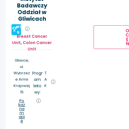
Badawczy
Oddział w
Gliwicach
#1
5
Breast Cancer
E
Unit
,
Colon Cancer
Ń
Unit
Gliwice,
ul.
Wybrzeż
Progr
T
e Armii
am
A
Krajowej
leko
K
15
wy:
Po
każ
na
m
api
e