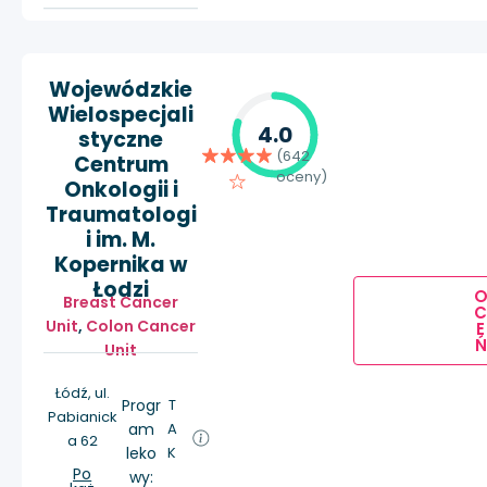
Wojewódzkie
Wielospecjali
4.0
styczne
(642
Centrum
oceny)
Onkologii i
Traumatologi
i im. M.
Kopernika w
Łodzi
Breast Cancer
Unit
,
Colon Cancer
E
Ń
Unit
Łódź, ul.
Progr
T
Pabianick
am
A
a 62
leko
K
Po
wy: