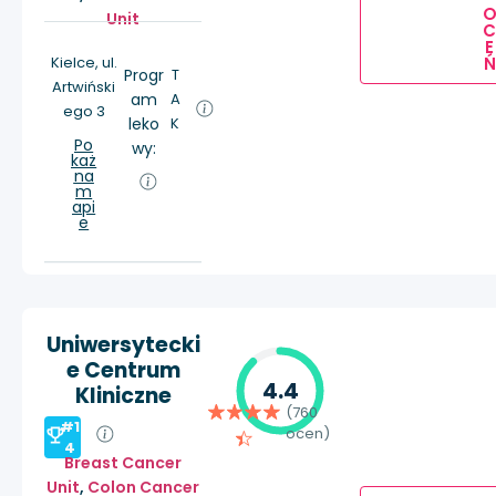
Unit
E
Ń
Kielce, ul.
Progr
T
Artwiński
am
A
ego 3
leko
K
Po
wy:
każ
na
m
api
e
Uniwersytecki
e Centrum
4.4
Kliniczne
(760
#1
ocen)
4
Breast Cancer
Unit
,
Colon Cancer