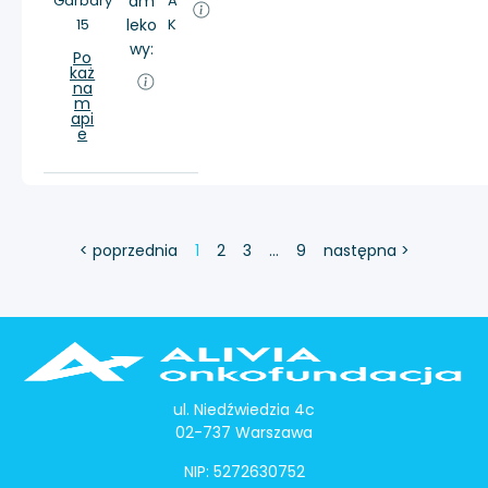
Garbary
am
A
15
leko
K
wy:
Po
każ
na
m
api
e
< poprzednia
1
2
3
…
9
następna >
ul. Niedźwiedzia 4c
02-737 Warszawa
NIP: 5272630752