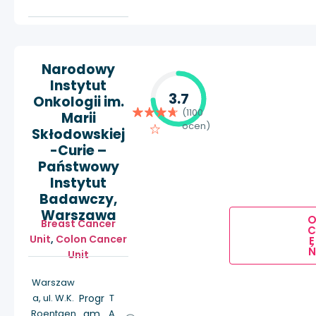
Narodowy
Instytut
3.7
Onkologii im.
(1100
Marii
ocen)
Skłodowskiej
-Curie –
Państwowy
Instytut
Badawczy,
Warszawa
Breast Cancer
Unit
,
Colon Cancer
E
Ń
Unit
Warszaw
a, ul. W.K.
Progr
T
Roentgen
am
A