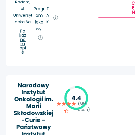
Radom,
E
ul.
Progr
T
Ń
Uniwersyt
am
A
ecka 6a
leko
K
wy:
Po
każ
na
m
api
e
Narodowy
Instytut
4.4
Onkologii im.
(656
Marii
ocen)
Skłodowskiej
-Curie –
Państwowy
Instytut