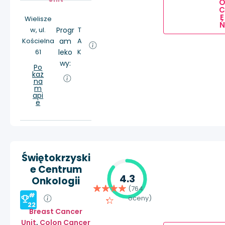
E
Wielisze
Ń
w, ul.
Progr
T
Kościelna
am
A
61
leko
K
wy:
Po
każ
na
m
api
e
Świętokrzyski
e Centrum
4.3
Onkologii
(764
#
oceny)
22
Breast Cancer
Unit
,
Colon Cancer