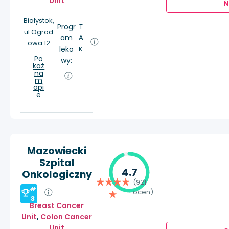
Unit
Ń
Białystok,
Progr
T
ul.Ogrod
am
A
owa 12
leko
K
Po
wy:
każ
na
m
api
e
Mazowiecki
Szpital
4.7
Onkologiczny
(921
#
ocen)
3
Breast Cancer
Unit
,
Colon Cancer
Unit