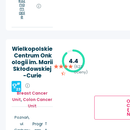
każ
na
m
api
e
Wielkopolskie
Centrum Onk
4.4
ologii im. Marii
(622
Skłodowskiej
oceny)
-Curie
#
23
Breast Cancer
Unit
,
Colon Cancer
Unit
E
Ń
Poznań,
ul.
Progr
T