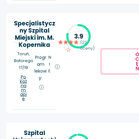
Specjalistycz
ny Szpital
3.9
Miejski im. M.
(22
Kopernika
oceny)
Toruń,
Progr
N
Batorego
E
am
I
17/19
Ń
lekow
E
Po
y:
każ
na
m
api
e
Szpital