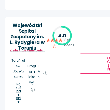
Wojewódzki
Szpital
4.0
Zespolony im.
(177
L. Rydygiera w
ocen)
Toruniu
Colon Cancer Unit
Toruń, ul.
E
św.
Progr
T
Ń
Józefa
am
A
53-59
leko
K
wy:
Po
każ
na
m
api
e