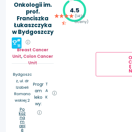
Onkologii im.
4.5
prof.
(1423
Franciszka
oceny)
Łukaszczyka
w Bydgoszczy
#
11
Breast Cancer
Unit
,
Colon Cancer
Unit
E
Ń
Bydgoszc
z, ul. dr
Progr
T
Izabeli
am
A
Romano
leko
K
wskiej 2
wy:
Po
każ
na
m
api
e