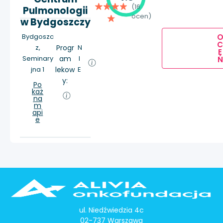
(16
Pulmonologii
ocen)
w Bydgoszczy
Bydgoszc
z,
Progr
N
E
Seminary
am
I
Ń
jna 1
lekow
E
y:
Po
każ
na
m
api
e
ul. Niedźwiedzia 4c
02-737 Warszawa