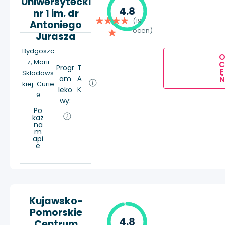
Uniwersytecki
4.8
nr 1 im. dr
(19
Antoniego
ocen)
Jurasza
Bydgoszc
z, Marii
Progr
T
E
Skłodows
am
A
Ń
kiej-Curie
leko
K
9
wy:
Po
każ
na
m
api
e
Kujawsko-
Pomorskie
4.8
Centrum