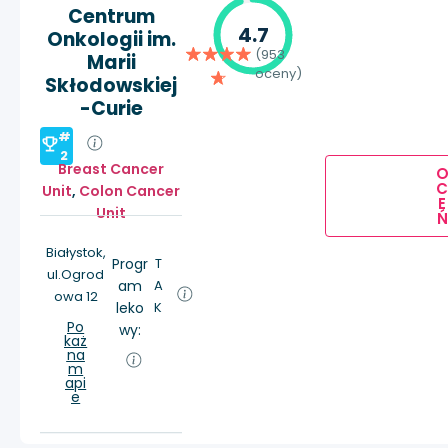
Centrum
4.7
Onkologii im.
(953
Marii
oceny)
Skłodowskiej
-Curie
#
2
Breast Cancer
Unit
,
Colon Cancer
E
Unit
Ń
Białystok,
Progr
T
ul.Ogrod
am
A
owa 12
leko
K
Po
wy:
każ
na
m
api
e