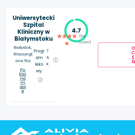
Uniwersytecki
Szpital
4.7
Kliniczny w
(56
Białymstoku
ocen)
Białystok,
Progr
T
Waszyngt
E
am
A
ona 15a
Ń
leko
K
Po
wy:
każ
na
m
api
e