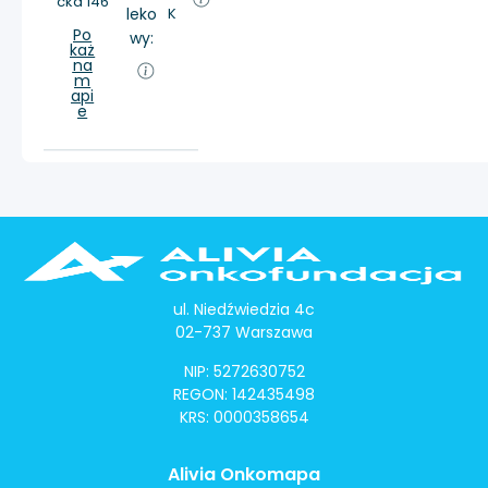
cka 146
leko
K
Po
wy:
każ
na
m
api
e
ul. Niedźwiedzia 4c
02-737 Warszawa
NIP: 5272630752
REGON: 142435498
KRS: 0000358654
Alivia Onkomapa