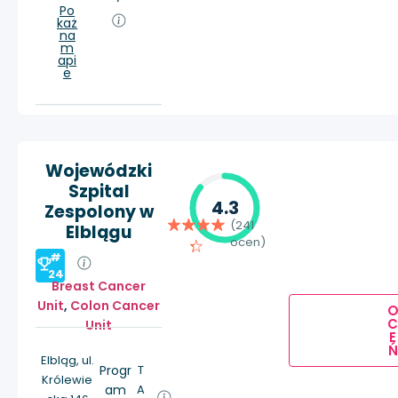
Po
każ
na
m
api
e
Wojewódzki
Szpital
4.3
Zespolony w
(241
Elblągu
ocen)
#
24
Breast Cancer
Unit
,
Colon Cancer
Unit
E
Ń
Elbląg, ul.
Progr
T
Królewie
am
A