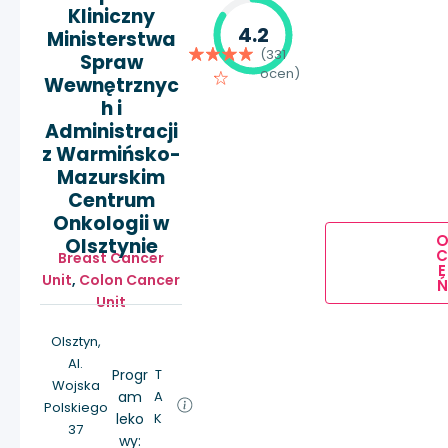
Kliniczny
4.2
Ministerstwa
(331
Spraw
ocen)
Wewnętrznyc
h i
Administracji
z Warmińsko-
Mazurskim
Centrum
Onkologii w
Olsztynie
Breast Cancer
E
Unit
,
Colon Cancer
Ń
Unit
Olsztyn,
Al.
Progr
T
Wojska
am
A
Polskiego
leko
K
37
wy: