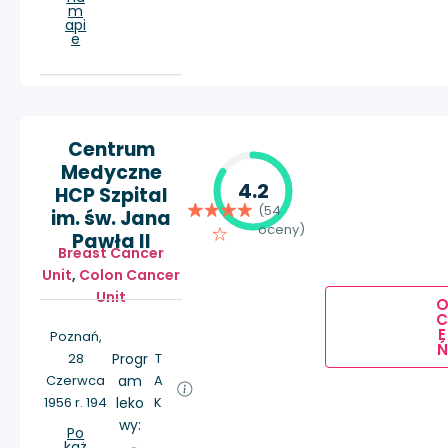
m
api
e
Centrum
Medyczne
4.2
HCP Szpital
(54
im. św. Jana
oceny)
Pawła II
Breast Cancer
Unit
,
Colon Cancer
Unit
E
Poznań,
Ń
28
Progr
T
Czerwca
am
A
1956 r. 194
leko
K
wy:
Po
każ