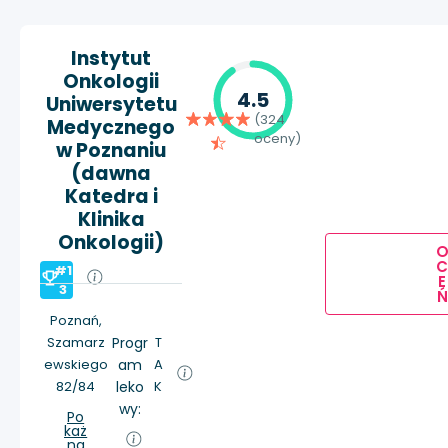
Instytut
Onkologii
4.5
Uniwersytetu
(324
Medycznego
oceny)
w Poznaniu
(dawna
Katedra i
Klinika
Onkologii)
#1
E
3
Ń
Poznań,
Szamarz
Progr
T
ewskiego
am
A
82/84
leko
K
wy:
Po
każ
na