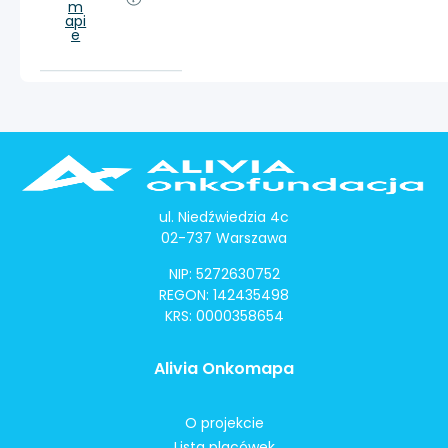
m
api
e
ul. Niedźwiedzia 4c
02-737 Warszawa
NIP: 5272630752
REGON: 142435498
KRS: 0000358654
Alivia Onkomapa
O projekcie
Lista placówek