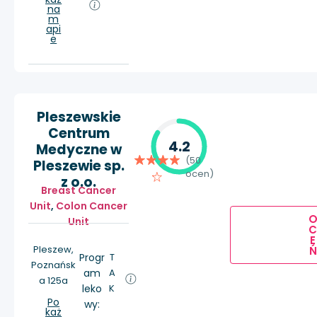
na
m
api
e
Pleszewskie
Centrum
4.2
Medyczne w
(50
Pleszewie sp.
ocen)
z o.o.
Breast Cancer
Unit
,
Colon Cancer
Unit
E
Pleszew,
Ń
Progr
T
Poznańsk
am
A
a 125a
leko
K
Po
wy:
każ