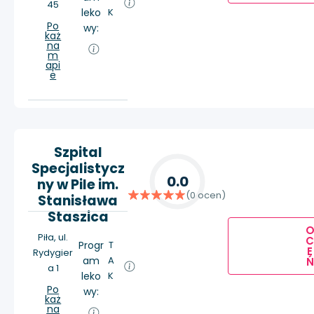
45
leko
K
Po
wy:
każ
na
m
api
e
Szpital
Specjalistycz
0.0
ny w Pile im.
(0 ocen)
Stanisława
Staszica
Piła, ul.
Progr
T
E
Rydygier
am
A
Ń
a 1
leko
K
Po
wy:
każ
na