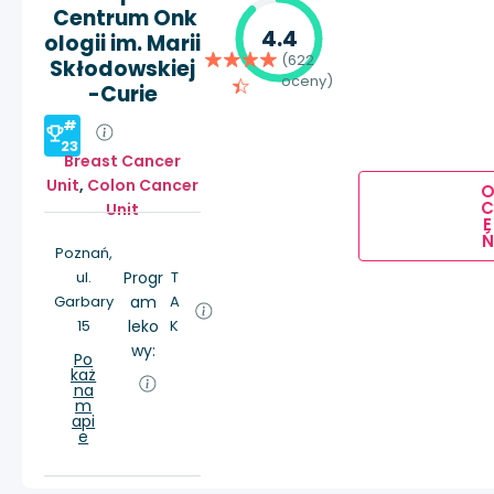
Centrum Onk
4.4
ologii im. Marii
(622
Skłodowskiej
oceny)
-Curie
#
23
Breast Cancer
Unit
,
Colon Cancer
Unit
E
Ń
Poznań,
ul.
Progr
T
Garbary
am
A
15
leko
K
wy:
Po
każ
na
m
api
e