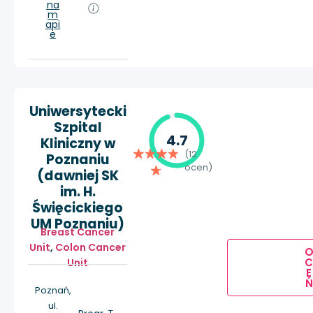
na
m
api
e
Uniwersytecki
Szpital
4.7
Kliniczny w
(12
Poznaniu
ocen)
(dawniej SK
im. H.
Święcickiego
UM Poznaniu)
Breast Cancer
Unit
,
Colon Cancer
Unit
E
Ń
Poznań,
ul.