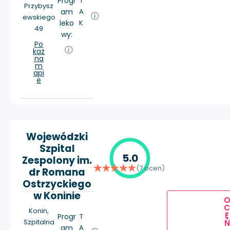
Progr
T
Przybysz
am
A
ewskiego
leko
K
49
wy:
Po
każ
na
m
api
e
Wojewódzki
Szpital
5.0
Zespolony im.
(7 ocen)
dr Romana
Ostrzyckiego
w Koninie
Konin,
E
Progr
T
Szpitalna
Ń
am
A