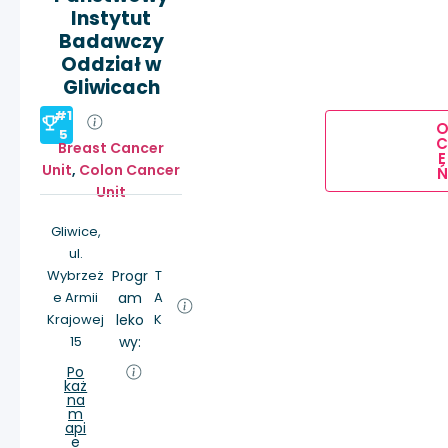
Instytut
Badawczy
Oddział w
Gliwicach
#1
5
Breast Cancer
E
Unit
,
Colon Cancer
Ń
Unit
Gliwice,
ul.
Wybrzeż
Progr
T
e Armii
am
A
Krajowej
leko
K
15
wy:
Po
każ
na
m
api
e