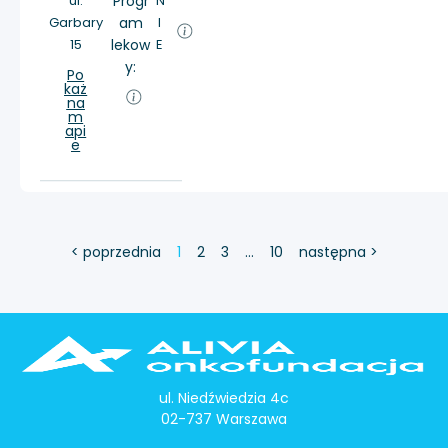
ul.
Progr
N
Garbary
am
I
15
lekow
E
y:
Po
każ
na
m
api
e
< poprzednia
1
2
3
…
10
następna >
ul. Niedźwiedzia 4c
02-737 Warszawa