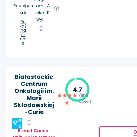
Roentgen
am
A
a 5
leko
K
wy:
Po
każ
na
m
api
e
Białostockie
Centrum
4.7
Onkologii im.
(955
Marii
ocen)
Skłodowskiej
-Curie
#
2
Breast Cancer