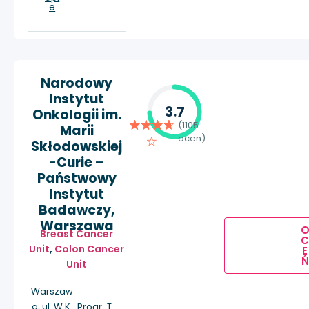
e
Narodowy
Instytut
3.7
Onkologii im.
(1105
Marii
ocen)
Skłodowskiej
-Curie –
Państwowy
Instytut
Badawczy,
Warszawa
Breast Cancer
Unit
,
Colon Cancer
E
Ń
Unit
Warszaw
a, ul. W.K.
Progr
T