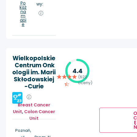
Po
wy:
każ
na
m
api
e
Wielkopolskie
Centrum Onk
4.4
ologii im. Marii
(622
Skłodowskiej
oceny)
-Curie
#
23
Breast Cancer
Unit
,
Colon Cancer
Unit
E
Ń
Poznań,