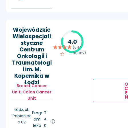
Wojewódzkie
Wielospecjali
4.0
styczne
(644
Centrum
oceny)
Onkologii i
Traumatologi
i im. M.
Kopernika w
Łodzi
Breast Cancer
Unit
,
Colon Cancer
E
Ń
Unit
Łódź, ul.
Progr
T
Pabianick
am
A
a 62
leko
K