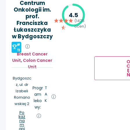
Centrum
Onkologii im.
4.5
prof.
(1425
Franciszka
ocen)
Łukaszczyka
w Bydgoszczy
#
11
Breast Cancer
Unit
,
Colon Cancer
Unit
E
Ń
Bydgoszc
z, ul. dr
Progr
T
Izabeli
am
A
Romano
leko
K
wskiej 2
wy:
Po
każ
na
m
api