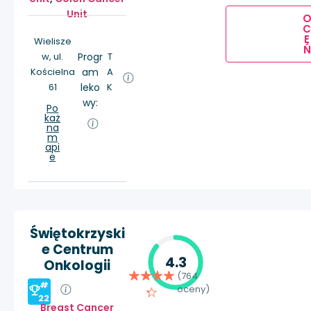
Unit
E
Wielisze
Ń
w, ul.
Progr
T
Kościelna
am
A
61
leko
K
wy:
Po
każ
na
m
api
e
Świętokrzyski
e Centrum
4.3
Onkologii
(764
#
oceny)
22
Breast Cancer