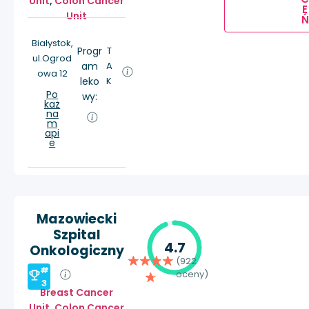
Unit
,
Colon Cancer
E
Unit
Ń
Białystok,
Progr
T
ul.Ogrod
am
A
owa 12
leko
K
Po
wy:
każ
na
m
api
e
Mazowiecki
Szpital
4.7
Onkologiczny
(922
#
oceny)
3
Breast Cancer
Unit
,
Colon Cancer