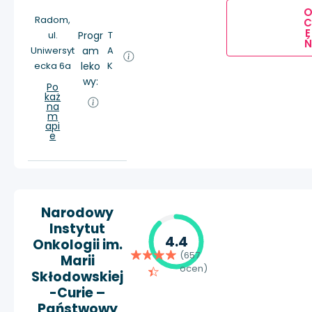
Radom,
E
ul.
Progr
T
Ń
Uniwersyt
am
A
ecka 6a
leko
K
wy:
Po
każ
na
m
api
e
Narodowy
Instytut
4.4
Onkologii im.
(657
Marii
ocen)
Skłodowskiej
-Curie –
Państwowy