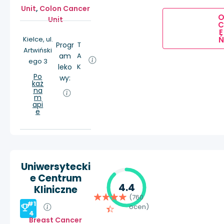
Unit
,
Colon Cancer
Unit
E
Ń
Kielce, ul.
Progr
T
Artwiński
am
A
ego 3
leko
K
Po
wy:
każ
na
m
api
e
Uniwersytecki
e Centrum
4.4
Kliniczne
(760
#1
ocen)
4
Breast Cancer