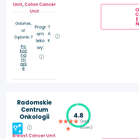
Unit
,
Colon Cancer
Unit
E
Ń
Gdańsk,
Progr
T
ul.
am
A
Dębinki 7
leko
K
Po
wy:
każ
na
m
api
e
Radomskie
Centrum
4.8
Onkologii
(666
#
ocen)
4
Breast Cancer Unit