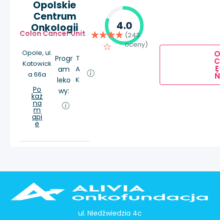
Opolskie
Centrum
4.0
Onkologii
Colon Cancer Unit
(243
oceny)
Opole, ul.
Progr
T
Katowick
E
am
A
a 66a
Ń
leko
K
Po
wy:
każ
na
m
api
e
ul. Niedźwiedzia 4c