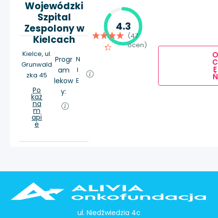
Wojewódzki
Szpital
4.3
Zespolony w
(47
Kielcach
ocen)
Kielce, ul.
Progr
N
Grunwald
E
am
I
zka 45
Ń
lekow
E
Po
y:
każ
na
m
api
e
ul. Niedźwiedzia 4c