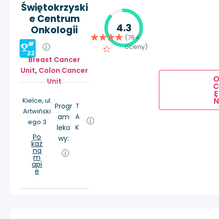
Świętokrzyski
e Centrum
4.3
Onkologii
(764
#
oceny)
22
Breast Cancer
Unit
,
Colon Cancer
Unit
E
Ń
Kielce, ul.
Progr
T
Artwiński
am
A
ego 3
leko
K
Po
wy:
każ
na
m
api
e