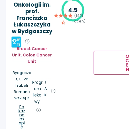
Onkologii im.
4.5
prof.
(1421
Franciszka
ocen)
Łukaszczyka
w Bydgoszczy
#
11
Breast Cancer
Unit
,
Colon Cancer
Unit
E
Ń
Bydgoszc
z, ul. dr
Progr
T
Izabeli
am
A
Romano
leko
K
wskiej 2
wy:
Po
każ
na
m
api
e