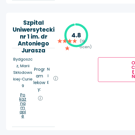
Szpital
Uniwersytecki
4.8
nr 1 im. dr
(19
Antoniego
ocen)
Jurasza
Bydgoszc
z, Marii
Progr
N
E
Skłodows
am
I
Ń
kiej-Curie
lekow
E
9
y:
Po
każ
na
m
api
e