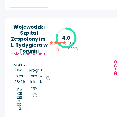
Wojewódzki
Szpital
4.0
Zespolony im.
(177
L. Rydygiera w
ocen)
Toruniu
Colon Cancer Unit
Toruń, ul.
E
św.
Progr
T
Ń
Józefa
am
A
53-59
leko
K
wy:
Po
każ
na
m
api
e