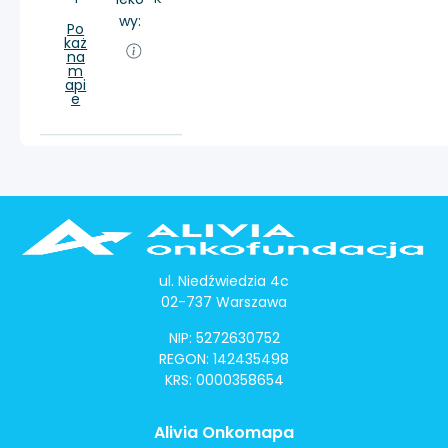
wy:
Po
każ
na
m
api
e
ul. Niedźwiedzia 4c
02-737 Warszawa
NIP: 5272630752
REGON: 142435498
KRS: 0000358654
Alivia Onkomapa