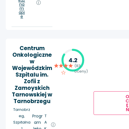
każ
na
m
api
e
Centrum
Onkologiczne
4.2
w
(83
Wojewódzkim
oceny)
Szpitalu im.
Zofii z
Zamoyskich
Tarnowskiej w
Tarnobrzegu
E
Ń
Tarnobrz
eg,
Progr
T
Szpitalna
am
A
1
leko
K