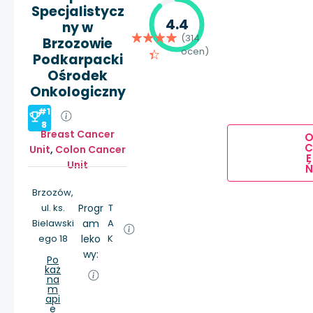
Specjalistycz
4.4
ny w
(314
Brzozowie
ocen)
Podkarpacki
Ośrodek
Onkologiczny
#1
8
Breast Cancer
Unit
,
Colon Cancer
E
Unit
Ń
Brzozów,
ul. ks.
Progr
T
Bielawski
am
A
ego 18
leko
K
wy:
Po
każ
na
m
api
e