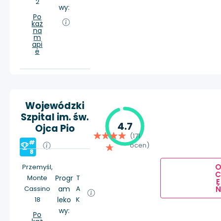
2
wy:
Po
każ
na
m
api
e
Wojewódzki
Szpital im. św.
4.7
Ojca Pio
(171
#
ocen)
8
Przemyśl,
Monte
Progr
T
E
Ń
Cassino
am
A
18
leko
K
wy:
Po