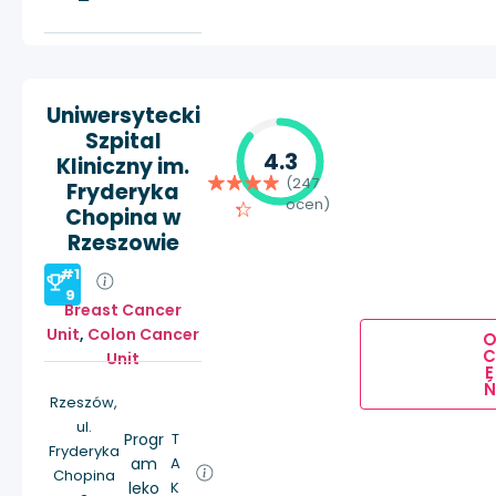
Uniwersytecki
Szpital
4.3
Kliniczny im.
(247
Fryderyka
ocen)
Chopina w
Rzeszowie
#1
9
Breast Cancer
Unit
,
Colon Cancer
Unit
E
Ń
Rzeszów,
ul.
Progr
T
Fryderyka
am
A
Chopina
leko
K