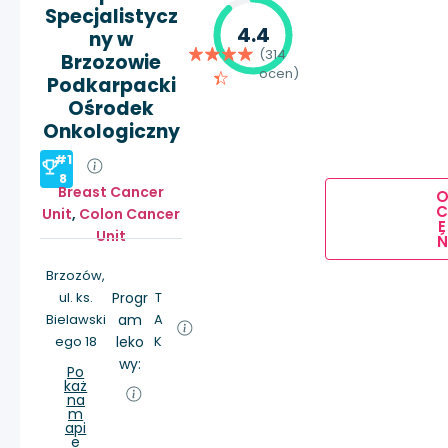
Specjalistycz
4.4
ny w
(314
Brzozowie
ocen)
Podkarpacki
Ośrodek
Onkologiczny
#1
8
Breast Cancer
Unit
,
Colon Cancer
E
Unit
Ń
Brzozów,
ul. ks.
Progr
T
Bielawski
am
A
ego 18
leko
K
wy:
Po
każ
na
m
api
e