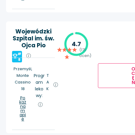
Wojewódzki
Szpital im. św.
4.7
Ojca Pio
(171
#
ocen)
8
Przemyśl,
Monte
Progr
T
E
Ń
Cassino
am
A
18
leko
K
wy:
Po
każ
na
m
api
e