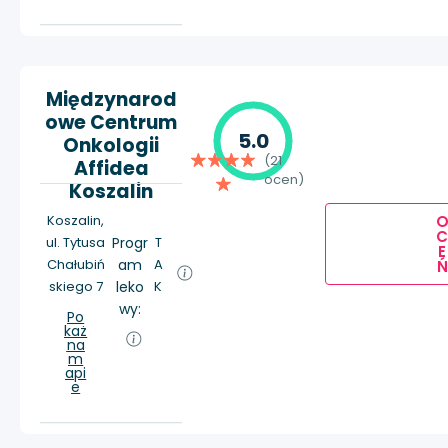
Międzynarod
owe Centrum
5.0
Onkologii
(21
Affidea
ocen)
Koszalin
Koszalin,
ul. Tytusa
Progr
T
E
Chałubiń
am
A
Ń
skiego 7
leko
K
wy:
Po
każ
na
m
api
e