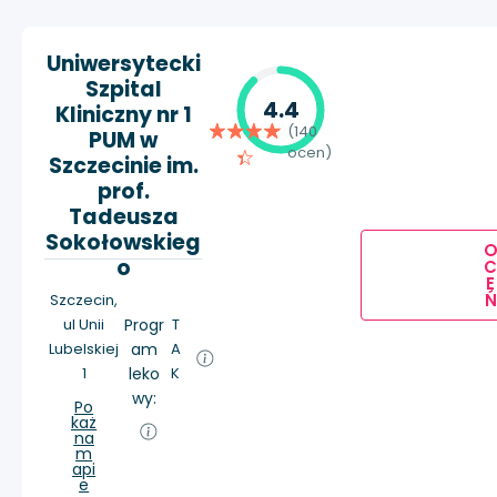
Uniwersytecki
Szpital
4.4
Kliniczny nr 1
(140
PUM w
ocen)
Szczecinie im.
prof.
Tadeusza
Sokołowskieg
o
E
Ń
Szczecin,
ul Unii
Progr
T
Lubelskiej
am
A
1
leko
K
wy:
Po
każ
na
m
api
e