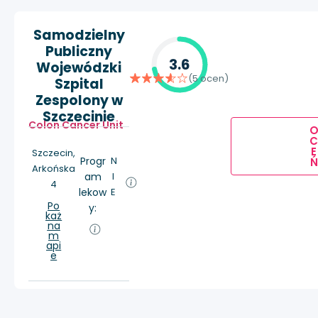
Samodzielny
Publiczny
3.6
Wojewódzki
(5 ocen)
Szpital
Zespolony w
Szczecinie
Colon Cancer Unit
E
Szczecin,
Progr
N
Ń
Arkońska
am
I
4
lekow
E
Po
y:
każ
na
m
api
e