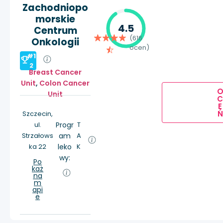
Zachodniopo
morskie
4.5
Centrum
(616
Onkologii
ocen)
#1
2
Breast Cancer
Unit
,
Colon Cancer
Unit
E
Ń
Szczecin,
ul.
Progr
T
Strzałows
am
A
ka 22
leko
K
wy:
Po
każ
na
m
api
e