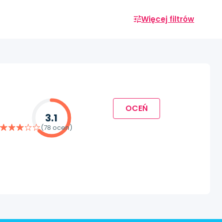
Więcej filtrów
OCEŃ
3.1
(78 ocen)