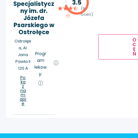
3.5
Specjalistycz
(9
ny im. dr.
ocen)
Józefa
Psarskiego w
Ostrołęce
O
Ostrołęk
C
a, Al.
E
Progr
Ń
Jana
am
Pawła II
lekow
120 A
y:
Po
ka
ż
na
m
api
e