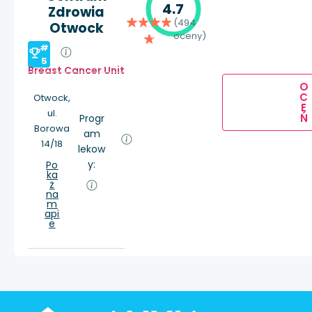
4.7
Zdrowia
(494
Otwock
oceny)
#
5
Breast Cancer Unit
O
C
Otwock,
E
ul.
Ń
Progr
Borowa
am
14/18
lekow
y:
Po
ka
ż
na
m
api
e