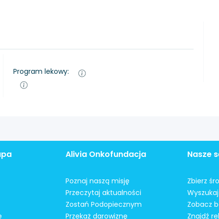
Program lekowy:
apa
Alivia Onkofundacja
Nasze s
Poznaj naszą misję
Zbierz śr
Przeczytaj aktualności
Wyszukaj 
Zostań Podopiecznym
Zobacz b
e
Przekaż darowiznę
Znajdź r