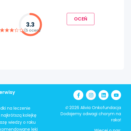
OCEŃ
3.3
(5 ocen)
erwisy
©
2026 Alivia Onkofundacja
odki na leczenie
Dodajemy odwagi chorym na
najkrótszą kolejkę
raka!
azę wiedzy o raku
ekomendowane leki
Więcej o nas: