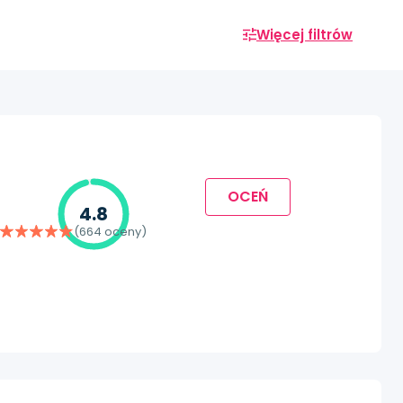
Więcej filtrów
OCEŃ
4.8
(664 oceny)