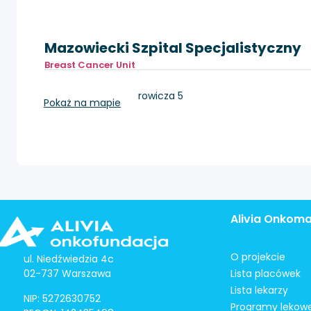
Mazowiecki Szpital Specjalistyczny
Breast Cancer Unit
Radom, Aleksandrowicza 5
Pokaż na mapie
Alivia Onkom
O projekcie
ul. Niedźwiedzia 4c
02-737 Warszawa
Lista placówek
Lista lekarzy
NIP: 5272630752
Programy lekow