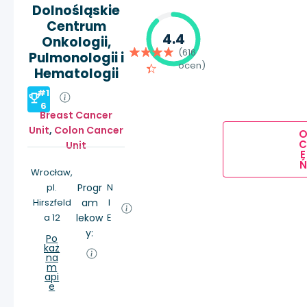
Dolnośląskie
Centrum
4.4
Onkologii,
(616
Pulmonologii i
ocen)
Hematologii
#1
6
Breast Cancer
Unit
,
Colon Cancer
Unit
E
Ń
Wrocław,
pl.
Progr
N
Hirszfeld
am
I
a 12
lekow
E
y:
Po
każ
na
m
api
e