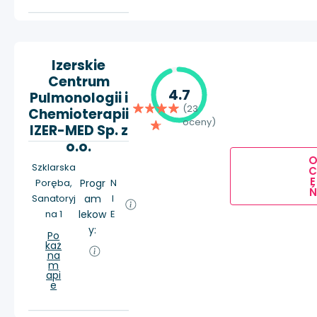
Izerskie
Centrum
4.7
Pulmonologii i
(23
Chemioterapii
oceny)
IZER-MED Sp. z
o.o.
Szklarska
E
Poręba,
Progr
N
Ń
Sanatoryj
am
I
na 1
lekow
E
y:
Po
każ
na
m
api
e