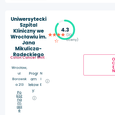
Uniwersytecki
Szpital
4.3
Kliniczny we
(32
Wrocławiu im.
oceny)
Jana
Mikulicza-
Radeckiego
Colon Cancer Unit
E
Wrocław,
Ń
ul.
Progr
N
Borowsk
am
I
a 213
lekow
E
y:
Po
każ
na
m
api
e