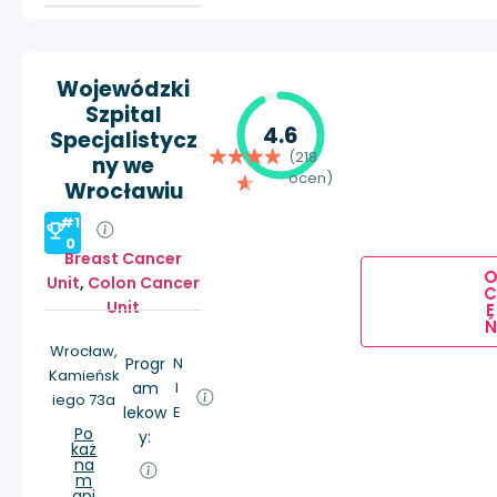
Wojewódzki
Szpital
4.6
Specjalistycz
(218
ny we
ocen)
Wrocławiu
#1
0
Breast Cancer
Unit
,
Colon Cancer
Unit
E
Ń
Wrocław,
Progr
N
Kamieńsk
am
I
iego 73a
lekow
E
Po
y:
każ
na
m
api