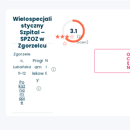
Wielospecjali
styczny
3.1
Szpital –
(21
SPZOZ w
ocen)
Zgorzelcu
Zgorzele
c,
Progr
N
E
Lubańska
am
I
Ń
11-12
lekow
E
y:
Po
każ
na
m
api
e