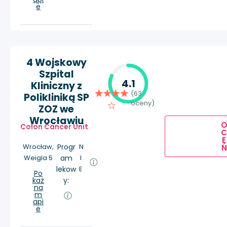
e
4 Wojskowy
Szpital
4.1
Kliniczny z
(63
Polikliniką SP
oceny)
ZOZ we
Wrocławiu
Colon Cancer Unit
E
Wrocław,
Progr
N
Ń
Weigla 5
am
I
lekow
E
Po
każ
y:
na
m
api
e