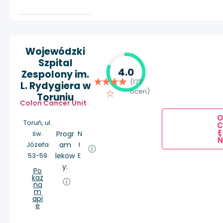
Wojewódzki
Szpital
4.0
Zespolony im.
(177
L. Rydygiera w
ocen)
Toruniu
Colon Cancer Unit
Toruń, ul.
E
św.
Progr
N
Ń
Józefa
am
I
53-59
lekow
E
y:
Po
każ
na
m
api
e