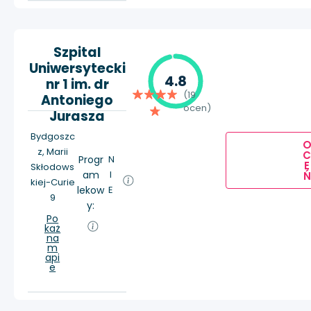
Szpital
Uniwersytecki
4.8
nr 1 im. dr
(19
Antoniego
ocen)
Jurasza
Bydgoszc
z, Marii
Progr
N
E
Skłodows
am
I
Ń
kiej-Curie
lekow
E
9
y:
Po
każ
na
m
api
e