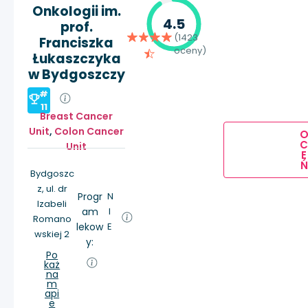
Onkologii im.
4.5
prof.
(1423
Franciszka
oceny)
Łukaszczyka
w Bydgoszczy
#
11
Breast Cancer
Unit
,
Colon Cancer
Unit
E
Ń
Bydgoszc
z, ul. dr
Progr
N
Izabeli
am
I
Romano
lekow
E
wskiej 2
y:
Po
każ
na
m
api
e