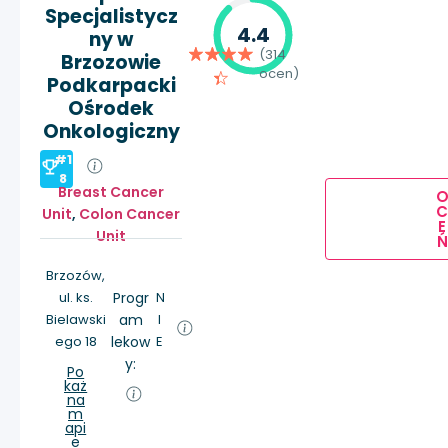
Specjalistycz
4.4
ny w
(314
Brzozowie
ocen)
Podkarpacki
Ośrodek
Onkologiczny
#1
8
Breast Cancer
Unit
,
Colon Cancer
E
Unit
Ń
Brzozów,
ul. ks.
Progr
N
Bielawski
am
I
ego 18
lekow
E
y:
Po
każ
na
m
api
e