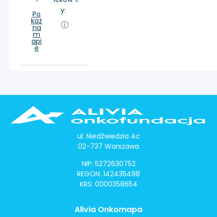
y:
Po
każ
na
m
api
e
ul. Niedźwiedzia 4c
02-737 Warszawa
NIP: 5272630752
REGON: 142435498
KRS: 0000358654
Alivia Onkomapa