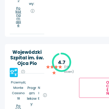
2
wy:
Po
każ
na
m
api
e
Wojewódzki
Szpital im. św.
4.7
Ojca Pio
(171
#
ocen)
8
Przemyśl,
Monte
Progr
N
E
Ń
Cassino
am
I
18
lekow
E
y:
Po