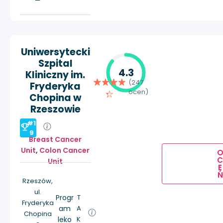
Uniwersytecki
Szpital
4.3
Kliniczny im.
(247
Fryderyka
ocen)
Chopina w
Rzeszowie
#1
9
Breast Cancer
Unit
,
Colon Cancer
Unit
E
Ń
Rzeszów,
ul.
Progr
T
Fryderyka
am
A
Chopina
leko
K