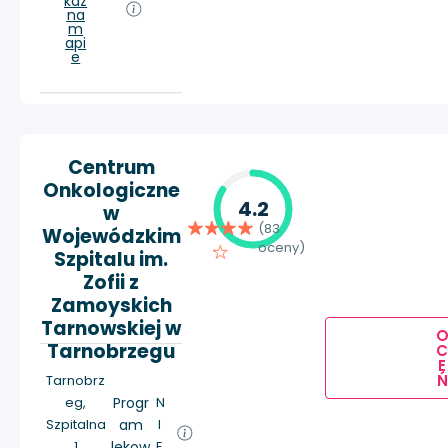
każ
na
m
api
e
Centrum
Onkologiczne
4.2
w
(83
Wojewódzkim
oceny)
Szpitalu im.
Zofii z
Zamoyskich
Tarnowskiej w
Tarnobrzegu
E
Ń
Tarnobrz
eg,
Progr
N
Szpitalna
am
I
1
lekow
E