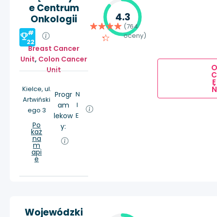
e Centrum
4.3
Onkologii
(764
#
oceny)
22
Breast Cancer
Unit
,
Colon Cancer
Unit
E
Ń
Kielce, ul.
Progr
N
Artwiński
am
I
ego 3
lekow
E
Po
y:
każ
na
m
api
e
Wojewódzki