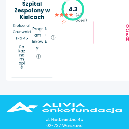
Szpital
4.3
Zespolony w
(47
Kielcach
ocen)
Kielce, ul.
Progr
N
Grunwald
E
am
I
zka 45
Ń
lekow
E
Po
y:
każ
na
m
api
e
ul. Niedźwiedzia 4c
02-737 Warszawa