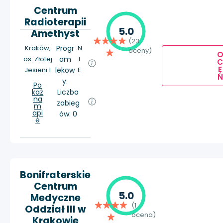
Centrum
Radioterapii
5.0
Amethyst
(23
Kraków,
Progr
N
oceny)
os. Złotej
am
I
E
Jesieni 1
lekow
E
Ń
y:
Po
każ
Liczba
na
zabieg
m
api
ów: 0
e
Bonifraterskie
Centrum
5.0
Medyczne
(1
Oddział III w
ocena)
Krakowie