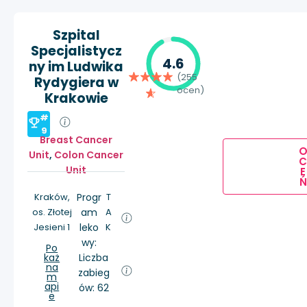
Szpital
Specjalistycz
4.6
ny im Ludwika
(255
Rydygiera w
ocen)
Krakowie
#
9
Breast Cancer
Unit
,
Colon Cancer
Unit
E
Ń
Kraków,
Progr
T
os. Złotej
am
A
Jesieni 1
leko
K
wy:
Po
każ
Liczba
na
zabieg
m
api
ów: 62
e