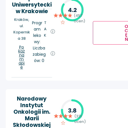
Uniwersytecki
4.2
w Krakowie
(457
Kraków,
ocen)
Progr
T
ul.
am
A
Kopernik
E
leko
K
a 38
Ń
wy:
Po
Liczba
każ
zabieg
na
m
ów: 0
api
e
Narodowy
Instytut
3.8
Onkologii im.
(331
Marii
ocen)
Skłodowskiej