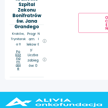
Szpital
Zakonu
Bonifratrów
św. Jana
E
Grandego
Ń
Kraków,
Progr
N
Trynitarsk
am
I
a 11
lekow
E
y:
Po
każ
Liczba
na
zabieg
m
api
ów: 0
e