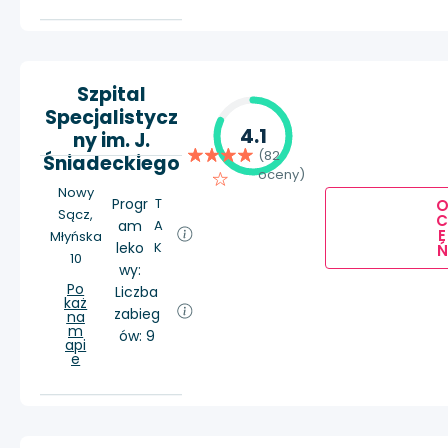
Szpital
Specjalistycz
4.1
ny im. J.
(82
Śniadeckiego
oceny)
Nowy
Progr
T
Sącz,
am
A
E
Młyńska
leko
K
Ń
10
wy:
Po
Liczba
każ
zabieg
na
m
ów: 9
api
e