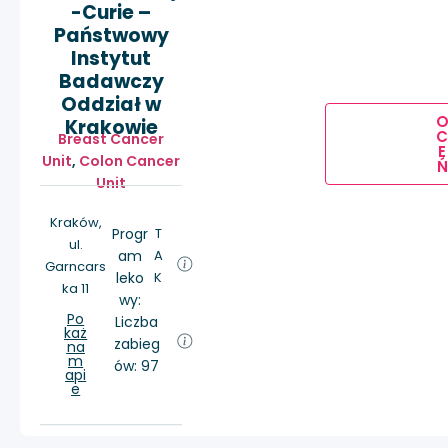
-Curie –
Państwowy
Instytut
Badawczy
Oddział w
Krakowie
Breast Cancer
E
Unit
,
Colon Cancer
Ń
Unit
Kraków,
Progr
T
ul.
am
A
Garncars
leko
K
ka 11
wy:
Po
Liczba
każ
zabieg
na
m
ów: 97
api
e