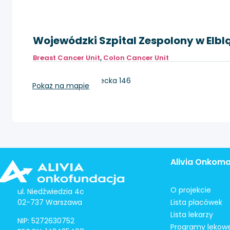
Wojewódzki Szpital Zespolony w Elbl
Breast Cancer Unit
,
Colon Cancer Unit
Elbląg, ul. Królewiecka 146
Pokaż na mapie
Alivia Onkom
O projekcie
ul. Niedźwiedzia 4c
02-737 Warszawa
Lista placówek
Lista lekarzy
NIP: 5272630752
Programy lekow