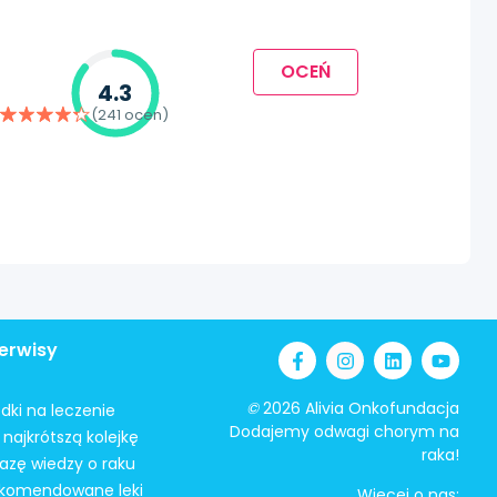
OCEŃ
4.3
(241 ocen)
erwisy
©
2026 Alivia Onkofundacja
odki na leczenie
Dodajemy odwagi chorym na
najkrótszą kolejkę
raka!
azę wiedzy o raku
ekomendowane leki
Więcej o nas: