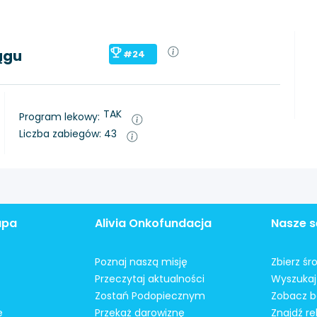
ągu
#24
TAK
Program lekowy:
Liczba zabiegów: 43
apa
Alivia Onkofundacja
Nasze s
Poznaj naszą misję
Zbierz śr
Przeczytaj aktualności
Wyszukaj 
Zostań Podopiecznym
Zobacz b
e
Przekaż darowiznę
Znajdź r