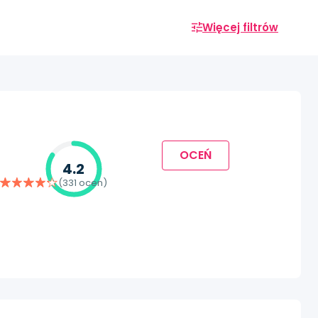
Więcej filtrów
OCEŃ
4.2
(331 ocen)