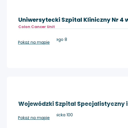
Uniwersytecki Szpital Kliniczny Nr 4 w
Colon Cancer Unit
Lublin, Jaczewskiego 8
Pokaż na mapie
Wojewódzki Szpital Specjalistyczny
Lublin, Aleja Kraśnicka 100
Pokaż na mapie