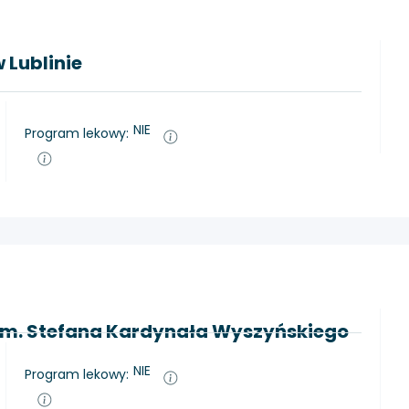
 Lublinie
NIE
Program lekowy:
 im. Stefana Kardynała Wyszyńskiego
NIE
Program lekowy: