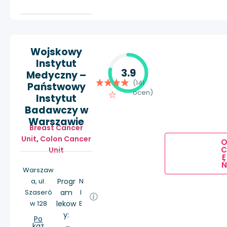
Wojskowy
Instytut
3.9
Medyczny –
(141
Państwowy
ocen)
Instytut
Badawczy w
Warszawie
Breast Cancer
Unit
,
Colon Cancer
Unit
E
Ń
Warszaw
a, ul.
Progr
N
Szaseró
am
I
w 128
lekow
E
y:
Po
każ