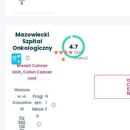
e
Mazowiecki
Szpital
4.7
Onkologiczny
(922
#
oceny)
3
Breast Cancer
Unit
,
Colon Cancer
Unit
E
Wielisze
Ń
w, ul.
Progr
N
Kościelna
am
I
61
lekow
E
y:
Po
każ
na