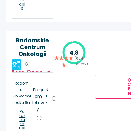
m
api
e
Radomskie
Centrum
4.8
Onkologii
(664
#
oceny)
4
Breast Cancer Unit
Radom,
E
ul.
Progr
N
Ń
Uniwersyt
am
I
ecka 6a
lekow
E
y:
Po
każ
na
m
api