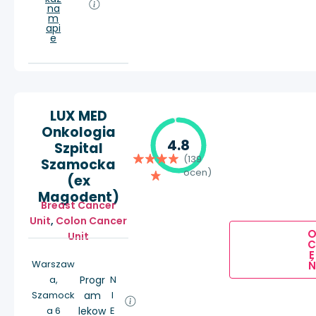
na
m
api
e
LUX MED
Onkologia
4.8
Szpital
(139
Szamocka
ocen)
(ex
Magodent)
Breast Cancer
Unit
,
Colon Cancer
Unit
E
Warszaw
Ń
a,
Progr
N
Szamock
am
I
a 6
lekow
E