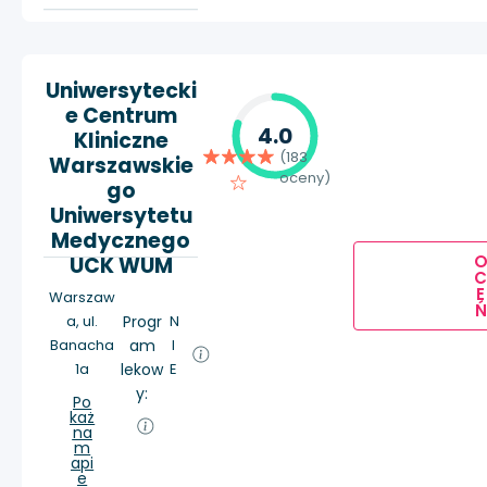
Uniwersytecki
e Centrum
4.0
Kliniczne
(183
Warszawskie
oceny)
go
Uniwersytetu
Medycznego
UCK WUM
E
Warszaw
Ń
a, ul.
Progr
N
Banacha
am
I
1a
lekow
E
y:
Po
każ
na
m
api
e