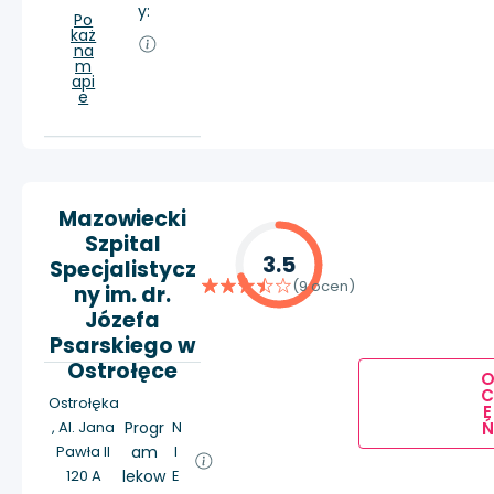
y:
Po
każ
na
m
api
e
Mazowiecki
Szpital
3.5
Specjalistycz
(9 ocen)
ny im. dr.
Józefa
Psarskiego w
Ostrołęce
Ostrołęka
E
, Al. Jana
Progr
N
Ń
Pawła II
am
I
120 A
lekow
E