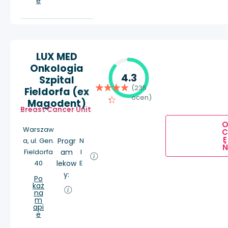
e
LUX MED
Onkologia
4.3
Szpital
(235
Fieldorfa (ex
ocen)
Magodent)
Breast Cancer Unit
Warszaw
E
a, ul. Gen.
Progr
N
Ń
Fieldorfa
am
I
40
lekow
E
y:
Po
każ
na
m
api
e