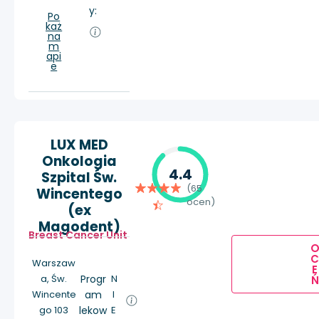
y:
Po
każ
na
m
api
e
LUX MED
Onkologia
4.4
Szpital Św.
(65
Wincentego
ocen)
(ex
Magodent)
Breast Cancer Unit
Warszaw
E
a, Św.
Progr
N
Ń
Wincente
am
I
go 103
lekow
E