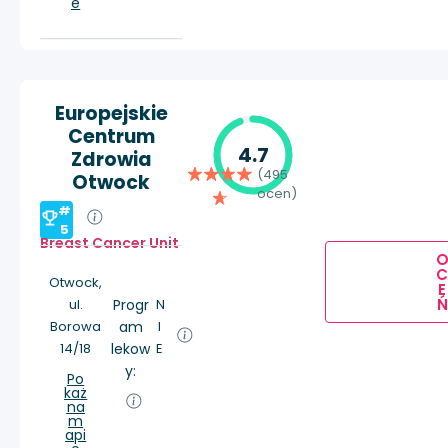
e
Europejskie
Centrum
4.7
Zdrowia
(495
Otwock
ocen)
#
5
Breast Cancer Unit
Otwock,
E
Ń
ul.
Progr
N
Borowa
am
I
14/18
lekow
E
y:
Po
każ
na
m
api