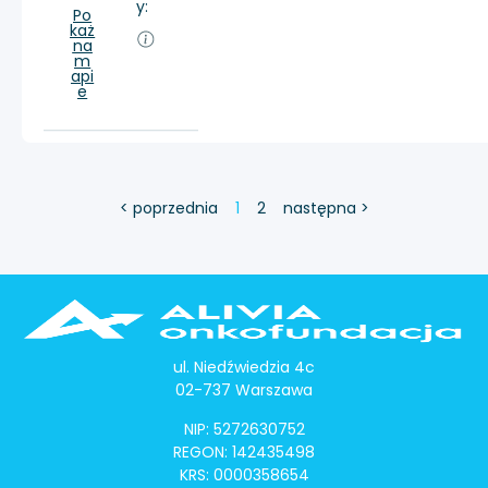
y:
Po
każ
na
m
api
e
< poprzednia
1
2
następna >
ul. Niedźwiedzia 4c
02-737 Warszawa
NIP: 5272630752
REGON: 142435498
KRS: 0000358654