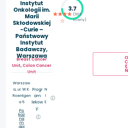
Instytut
3.7
Onkologii im.
(1103
Marii
oceny)
Skłodowskiej
-Curie –
Państwowy
Instytut
Badawczy,
Warszawa
Breast Cancer
Unit
,
Colon Cancer
E
Ń
Unit
Warszaw
a, ul. W.K.
Progr
N
Roentgen
am
I
a 5
lekow
E
y:
Po
każ
na
m
api