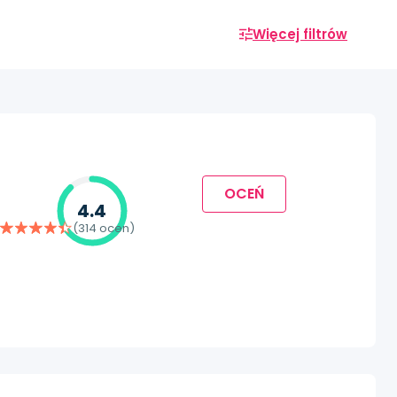
Więcej filtrów
OCEŃ
4.4
(314 ocen)