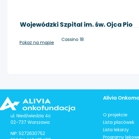
Wojewódzki Szpital im. św. Ojca Pio
Przemyśl, Monte Cassino 18
Pokaż na mapie
Alivia Onkom
O projekcie
ul. Niedźwiedzia 4c
02-737 Warszawa
Lista placówek
Lista lekarzy
NIP: 5272630752
Programy lekow