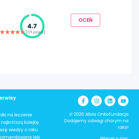
OCEŃ
4.7
(171 ocen)
erwisy
©
2026 Alivia Onkofundacja
odki na leczenie
Dodajemy odwagi chorym na
najkrótszą kolejkę
raka!
azę wiedzy o raku
ekomendowane leki
Więcej o nas: