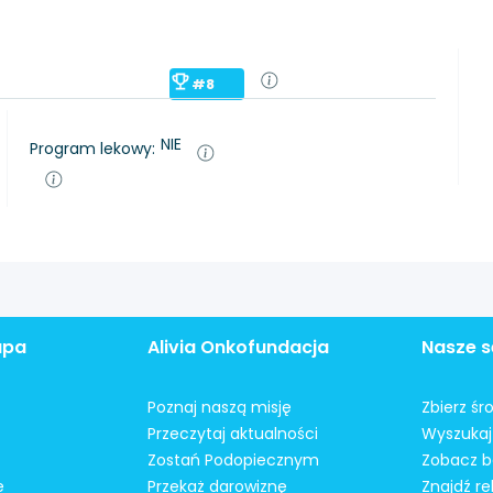
#8
NIE
Program lekowy:
apa
Alivia Onkofundacja
Nasze s
Poznaj naszą misję
Zbierz śr
Przeczytaj aktualności
Wyszukaj 
Zostań Podopiecznym
Zobacz b
e
Przekaż darowiznę
Znajdź r