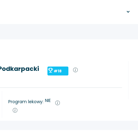
 Podkarpacki
#18
NIE
Program lekowy: