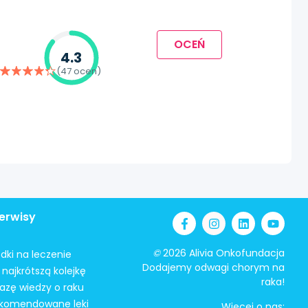
OCEŃ
4.3
(47 ocen)
erwisy
©
2026 Alivia Onkofundacja
odki na leczenie
Dodajemy odwagi chorym na
najkrótszą kolejkę
raka!
azę wiedzy o raku
ekomendowane leki
Więcej o nas: