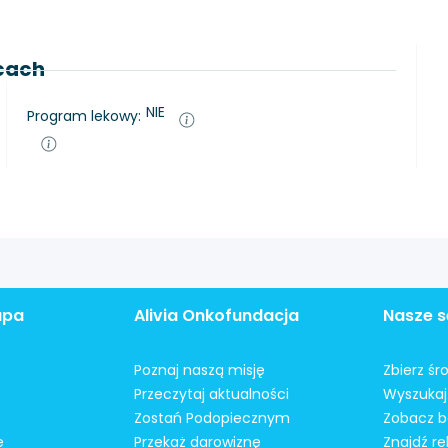
lcach
NIE
Program lekowy:
apa
Alivia Onkofundacja
Nasze s
Poznaj naszą misję
Zbierz śr
Przeczytaj aktualności
Wyszukaj 
Zostań Podopiecznym
Zobacz b
e
Przekaż darowiznę
Znajdź r