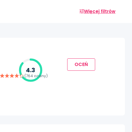
Więcej filtrów
OCEŃ
4.3
(764 oceny)