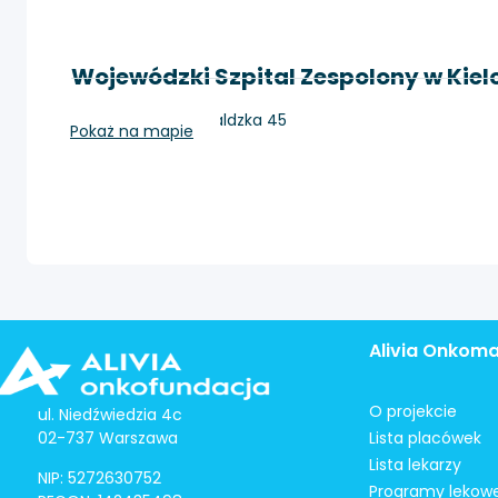
Wojewódzki Szpital Zespolony w Kie
Kielce, ul. Grunwaldzka 45
Pokaż na mapie
Alivia Onkom
O projekcie
ul. Niedźwiedzia 4c
02-737 Warszawa
Lista placówek
Lista lekarzy
NIP: 5272630752
Programy lekow