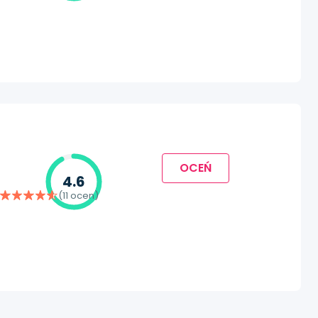
OCEŃ
4.6
(11 ocen)