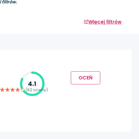
filtrów.
Więcej filtrów
OCEŃ
4.1
(62 oceny)