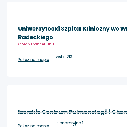
Uniwersytecki Szpital Kliniczny we W
Radeckiego
Colon Cancer Unit
Wrocław, ul. Borowska 213
Pokaż na mapie
Izerskie Centrum Pulmonologii i Chemi
Szklarska Poręba, Sanatoryjna 1
Pokaż na mapie