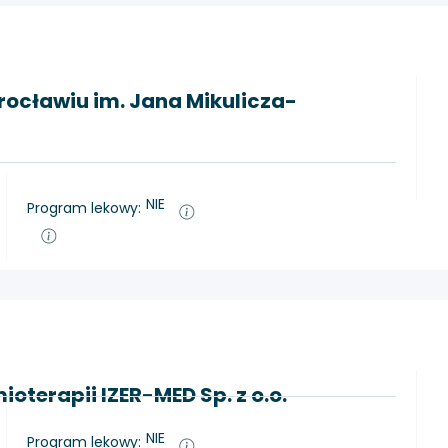
rocławiu im. Jana Mikulicza-
NIE
Program lekowy:
oterapii IZER-MED Sp. z o.o.
NIE
Program lekowy: