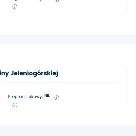
ny Jeleniogórskiej
NIE
Program lekowy: