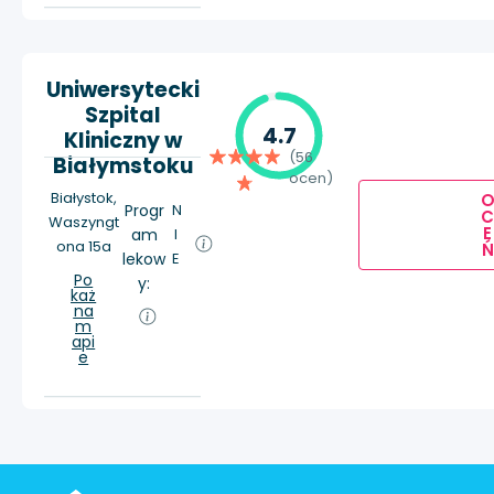
Uniwersytecki
Szpital
4.7
Kliniczny w
(56
Białymstoku
ocen)
Białystok,
Progr
N
Waszyngt
E
am
I
ona 15a
Ń
lekow
E
Po
y:
każ
na
m
api
e