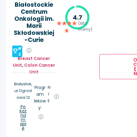
Białostockie
Centrum
4.7
Onkologii im.
(953
Marii
oceny)
Skłodowskiej
-Curie
#
2
Breast Cancer
Unit
,
Colon Cancer
E
Unit
Ń
Białystok,
Progr
N
ul.Ogrod
am
I
owa 12
lekow
E
Po
y:
każ
na
m
api
e