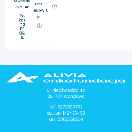
Królewie
am
I
cka 146
lekow
E
Po
y:
każ
na
m
api
e
ul. Niedźwiedzia 4c
02-737 Warszawa
NIP: 5272630752
REGON: 142435498
KRS: 0000358654