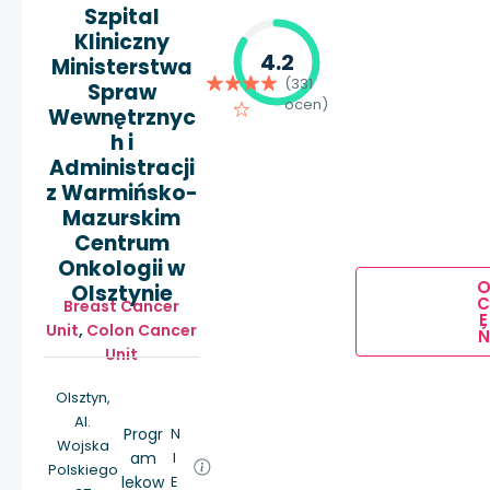
Szpital
Kliniczny
4.2
Ministerstwa
(331
Spraw
ocen)
Wewnętrznyc
h i
Administracji
z Warmińsko-
Mazurskim
Centrum
Onkologii w
Olsztynie
Breast Cancer
E
Unit
,
Colon Cancer
Ń
Unit
Olsztyn,
Al.
Progr
N
Wojska
am
I
Polskiego
lekow
E