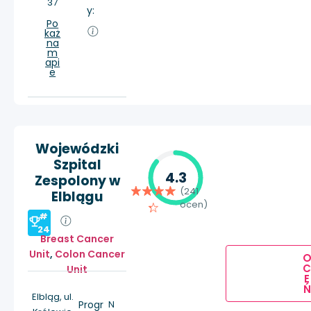
37
y:
Po
każ
na
m
api
e
Wojewódzki
Szpital
4.3
Zespolony w
(241
Elblągu
ocen)
#
24
Breast Cancer
Unit
,
Colon Cancer
Unit
E
Ń
Elbląg, ul.
Progr
N