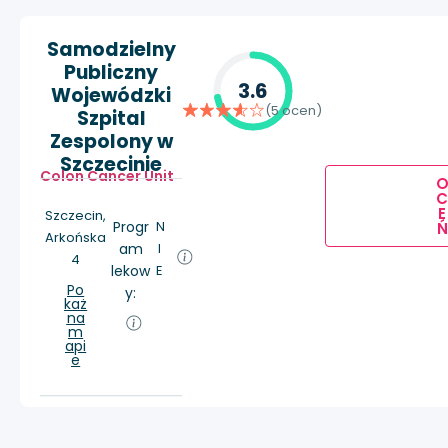
Samodzielny
Publiczny
3.6
Wojewódzki
(5 ocen)
Szpital
Zespolony w
Szczecinie
Colon Cancer Unit
E
Szczecin,
Progr
N
Ń
Arkońska
am
I
4
lekow
E
Po
y:
każ
na
m
api
e