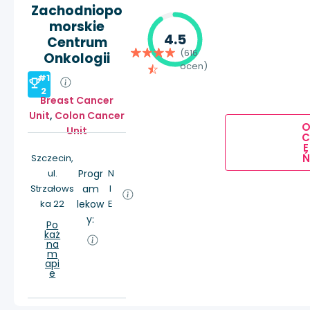
Zachodniopo
morskie
4.5
Centrum
(616
Onkologii
ocen)
#1
2
Breast Cancer
Unit
,
Colon Cancer
Unit
E
Ń
Szczecin,
ul.
Progr
N
Strzałows
am
I
ka 22
lekow
E
y:
Po
każ
na
m
api
e