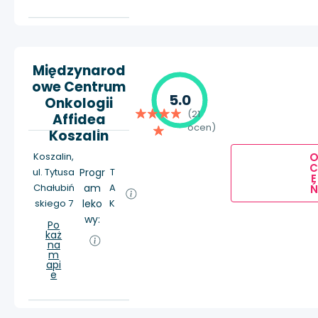
Międzynarod
owe Centrum
5.0
Onkologii
(21
Affidea
ocen)
Koszalin
Koszalin,
ul. Tytusa
Progr
T
E
Chałubiń
am
A
Ń
skiego 7
leko
K
wy:
Po
każ
na
m
api
e