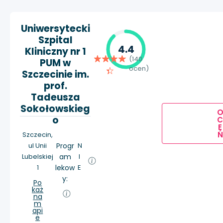
Uniwersytecki
Szpital
4.4
Kliniczny nr 1
(140
PUM w
ocen)
Szczecinie im.
prof.
Tadeusza
Sokołowskieg
o
E
Ń
Szczecin,
ul Unii
Progr
N
Lubelskiej
am
I
1
lekow
E
y:
Po
każ
na
m
api
e