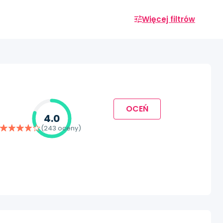
Więcej filtrów
OCEŃ
4.0
(243 oceny)