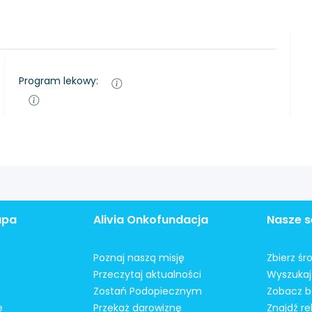
Program lekowy:
apa
Alivia Onkofundacja
Nasze s
Poznaj naszą misję
Zbierz śr
Przeczytaj aktualności
Wyszukaj 
Zostań Podopiecznym
Zobacz b
e
Przekaż darowiznę
Znajdź r