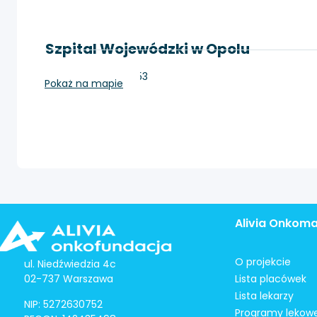
Szpital Wojewódzki w Opolu
Opole, Kośnego 53
Pokaż na mapie
Alivia Onkom
O projekcie
ul. Niedźwiedzia 4c
02-737 Warszawa
Lista placówek
Lista lekarzy
NIP: 5272630752
Programy lekow