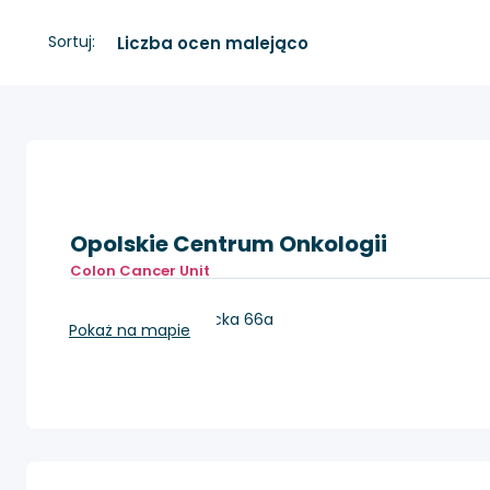
Sortuj:
Opolskie Centrum Onkologii
Colon Cancer Unit
Opole, ul. Katowicka 66a
Pokaż na mapie