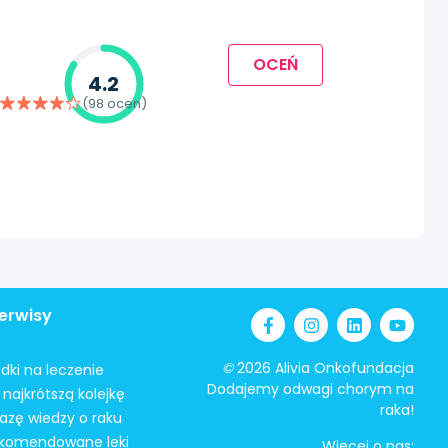
OCEŃ
4.2
(98 ocen)
erwisy
©
2026 Alivia Onkofundacja
odki na leczenie
Dodajemy odwagi chorym na
najkrótszą kolejkę
raka!
azę wiedzy o raku
ekomendowane leki
Więcej o nas: