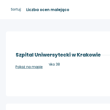
Sortuj:
Szpital Uniwersytecki w Krakowie
Kraków, ul. Kopernika 38
Pokaż na mapie