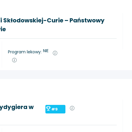
ii Skłodowskiej-Curie – Państwowy
ie
NIE
Program lekowy:
Rydygiera w
#9