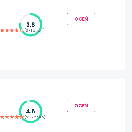
OCEŃ
3.8
(331 ocen)
OCEŃ
4.6
(255 ocen)