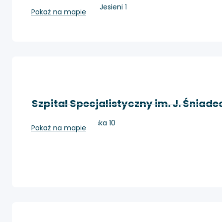
Kraków, os. Złotej Jesieni 1
Pokaż na mapie
Szpital Specjalistyczny im. J. Śniad
Nowy Sącz, Młyńska 10
Pokaż na mapie