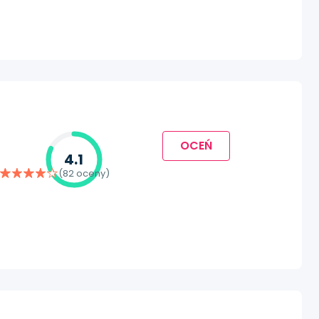
OCEŃ
4.1
(82 oceny)