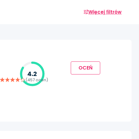
Więcej filtrów
OCEŃ
4.2
(457 ocen)