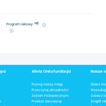
NIE
Program lekowy:
apa
Alivia Onkofundacja
Nasze s
Poznaj naszą misję
Zbierz śr
Przeczytaj aktualności
Wyszukaj 
Zostań Podopiecznym
Zobacz b
e
Przekaż darowiznę
Znajdź r