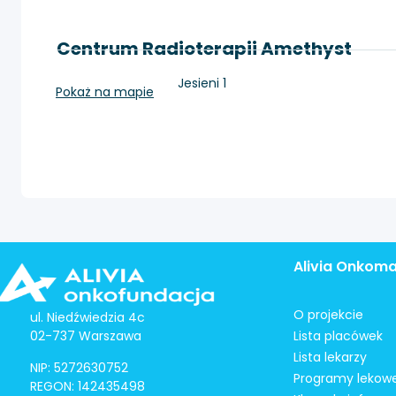
Centrum Radioterapii Amethyst
Kraków, os. Złotej Jesieni 1
Pokaż na mapie
Alivia Onkom
O projekcie
ul. Niedźwiedzia 4c
02-737 Warszawa
Lista placówek
Lista lekarzy
NIP: 5272630752
Programy lekow
REGON: 142435498