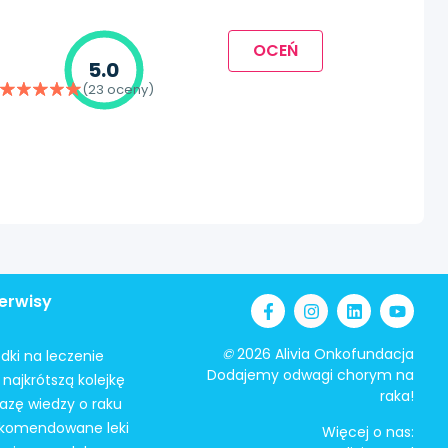
OCEŃ
5.0
(23 oceny)
erwisy
©
2026 Alivia Onkofundacja
odki na leczenie
Dodajemy odwagi chorym na
najkrótszą kolejkę
raka!
azę wiedzy o raku
ekomendowane leki
Więcej o nas: